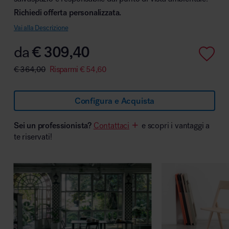
Richiedi offerta personalizzata.
Vai alla Descrizione
da
€
309,40
Area hospitality
€
364,00
Risparmi
€
54,60
Configura e Acquista
Sei un professionista?
Contattaci
e scopri i vantaggi a
te riservati!