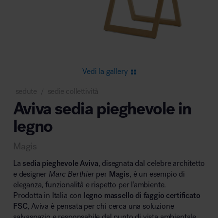
Area riunione e convegni
Vedi la gallery
sedute
sedie collettività
/
Aviva sedia pieghevole in
Area lounge e attesa
legno
Magis
La
sedia pieghevole Aviva
, disegnata dal celebre architetto
e designer
Marc Berthier
per
Magis
, è un esempio di
eleganza, funzionalità e rispetto per l’ambiente.
Area outdoor
Prodotta in Italia con
legno massello di faggio certificato
FSC
, Aviva è pensata per chi cerca una soluzione
salvaspazio e responsabile dal punto di vista ambientale.