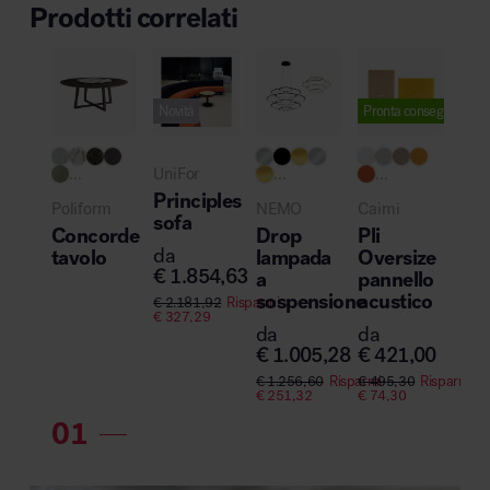
Prodotti correlati
Novità
Pronta consegna
...
UniFor
...
...
Principles
Poliform
NEMO
Caimi
sofa
Concorde
Drop
Pli
da
tavolo
lampada
Oversize
€
1.854,63
a
pannello
sospensione
acustico
€
2.181,92
Risparmi
€
327,29
da
da
€
1.005,28
€
421,00
€
1.256,60
Risparmi
€
495,30
Risparmi
€
251,32
€
74,30