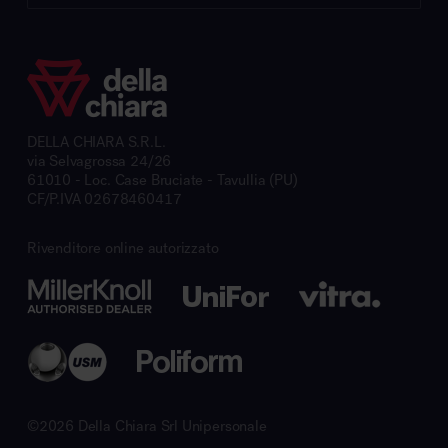
DELLA CHIARA S.R.L.
via Selvagrossa 24/26
61010 - Loc. Case Bruciate - Tavullia (PU)
CF/P.IVA 02678460417
Rivenditore online autorizzato
©2026 Della Chiara Srl Unipersonale