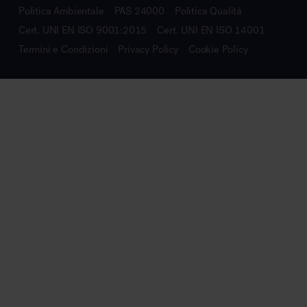
Politica Ambientale
PAS 24000
Politica Qualità
Cert. UNI EN ISO 9001:2015
Cert. UNI EN ISO 14001
Termini e Condizioni
Privacy Policy
Cookie Policy