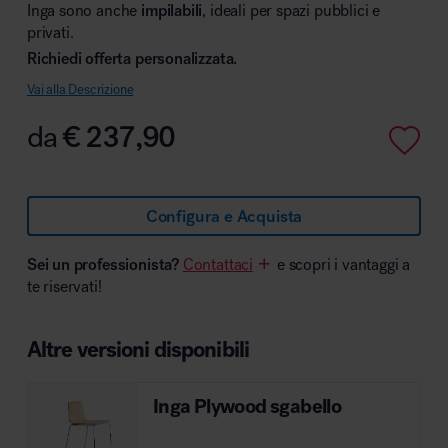
Inga sono anche
impilabili
, ideali per spazi pubblici e
privati.
Richiedi offerta personalizzata.
Vai alla Descrizione
Area hospitality
da
€
237,90
Configura e Acquista
Sei un professionista?
Contattaci
e scopri i vantaggi a
te riservati!
Altre versioni disponibili
Inga Plywood sgabello