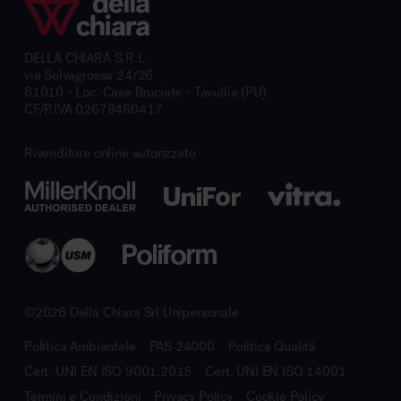
DELLA CHIARA S.R.L.
via Selvagrossa 24/26
61010 - Loc. Case Bruciate - Tavullia (PU)
CF/P.IVA 02678460417
Rivenditore online autorizzato
©2026 Della Chiara Srl Unipersonale
Politica Ambientale
PAS 24000
Politica Qualità
Cert. UNI EN ISO 9001:2015
Cert. UNI EN ISO 14001
Termini e Condizioni
Privacy Policy
Cookie Policy