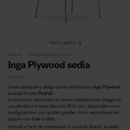
Area riunione e convegni
Vedi la gallery
sedute
sedute ospiti e riunioni
/
Inga Plywood sedia
Area lounge e attesa
Pedrali
Linee essenziali e design pulito definiscono
Inga Plywood
,
la sedia firmata
Pedrali
.
La scocca in multistrato di rovere impiallacciato poggia su
una struttura in tubo d’acciaio Ø16 mm, disponibile in tre
Area outdoor
configurazioni: con quattro gambe, con o senza braccioli,
oppure con base a slitta.
Versatili e facili da ambientare in contesti diversi, le sedie