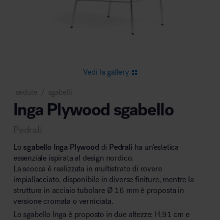
Area riunione e convegni
Vedi la gallery
sedute
sgabelli
/
Inga Plywood sgabello
Area lounge e attesa
Pedrali
Lo
sgabello Inga
Plywood
di
Pedrali
ha un’estetica
essenziale ispirata al design nordico.
La scocca è realizzata in multistrato di rovere
impiallacciato, disponibile in diverse finiture, mentre la
Area outdoor
struttura in acciaio tubolare Ø 16 mm è proposta in
versione cromata o verniciata.
Lo sgabello Inga è proposto in due altezze: H.91 cm e