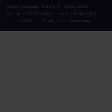
Politica Ambientale
PAS 24000
Politica Qualità
Cert. UNI EN ISO 9001:2015
Cert. UNI EN ISO 14001
Termini e Condizioni
Privacy Policy
Cookie Policy