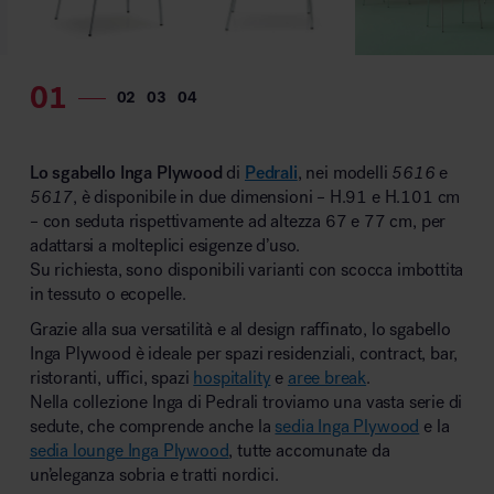
Lo sgabello Inga Plywood
di
Pedrali
,
nei modelli
5616
e
5617
, è disponibile in due dimensioni – H.91 e H.101 cm
– con seduta rispettivamente ad altezza 67 e 77 cm, per
adattarsi a molteplici esigenze d’uso.
Su richiesta, sono disponibili varianti con scocca imbottita
in tessuto o ecopelle.
Grazie alla sua versatilità e al design raffinato, lo sgabello
Inga Plywood è ideale per spazi residenziali, contract, bar,
ristoranti, uffici, spazi
hospitality
e
aree break
.
Nella collezione Inga di Pedrali troviamo una vasta serie di
sedute, che comprende anche la
sedia Inga Plywood
e la
sedia lounge Inga Plywood
, tutte accomunate da
un’eleganza sobria e tratti nordici.