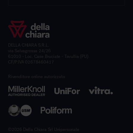
DELLA CHIARA S.R.L.
via Selvagrossa 24/26
61010 - Loc. Case Bruciate - Tavullia (PU)
CF/P.IVA 02678460417
Rivenditore online autorizzato
©2026 Della Chiara Srl Unipersonale