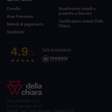
Carrello
Smaltimento imballi e
prodotto a fine vita
Area Personale
Certificazioni sedute Della
Metodi di pagamento
Chiara
Spedizioni
4.9
Tutte le recensioni
/5
DELLA CHIARA S.R.L.
via Selvagrossa 24/26
61010 - Loc. Case Bruciate - Tavullia (PU)