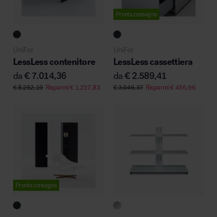
Pronta consegna
Area hospitality
UniFor
UniFor
LessLess contenitore
LessLess cassettiera
da
€
7.014,36
da
€
2.589,41
€
8.252,19
Risparmi
€
1.237,83
€
3.046,37
Risparmi
€
456,96
Pronta consegna