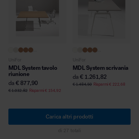
...
...
UniFor
UniFor
MDL System tavolo
MDL System scrivania
riunione
da
€
1.261,82
da
€
877,90
€
1.484,50
Risparmi
€
222,68
€
1.032,82
Risparmi
€
154,92
Carica altri prodotti
di 27 totali