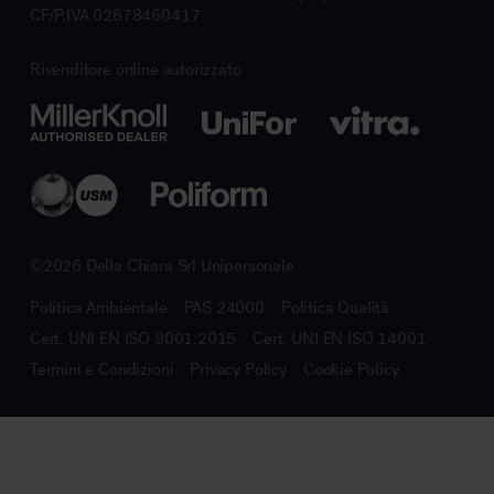
CF/P.IVA 02678460417
Rivenditore online autorizzato
©2026 Della Chiara Srl Unipersonale
Politica Ambientale
PAS 24000
Politica Qualità
Cert. UNI EN ISO 9001:2015
Cert. UNI EN ISO 14001
Termini e Condizioni
Privacy Policy
Cookie Policy