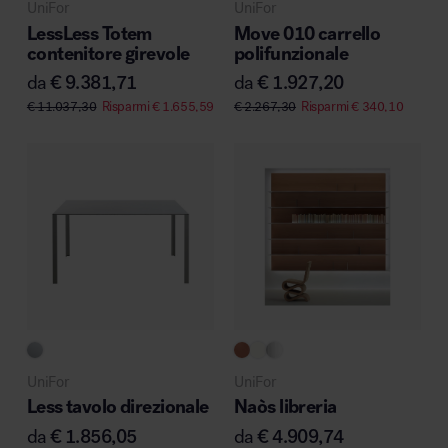
UniFor
UniFor
MillerKnoll
LessLess Totem
Move 010 carrello
contenitore girevole
polifunzionale
da
€
9.381,71
da
€
1.927,20
€
11.037,30
Risparmi
€
1.655,59
€
2.267,30
Risparmi
€
340,10
UniFor
UniFor
Less tavolo direzionale
Naòs libreria
da
€
1.856,05
da
€
4.909,74