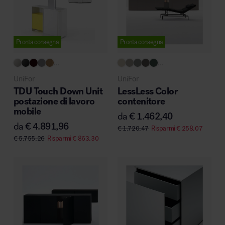
Area riunione e convegni
Pronta consegna
Pronta consegna
...
...
UniFor
UniFor
TDU Touch Down Unit
LessLess Color
postazione di lavoro
contenitore
mobile
Area lounge e attesa
da
€
1.462,40
da
€
4.891,96
€
1.720,47
Risparmi
€
258,07
€
5.755,26
Risparmi
€
863,30
Area outdoor