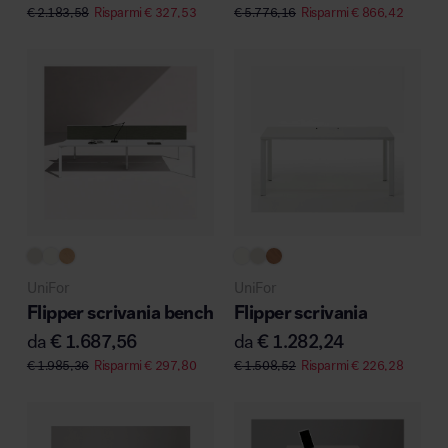
€
2.183,58
Risparmi
€
327,53
€
5.776,16
Risparmi
€
866,42
UniFor
UniFor
Flipper scrivania bench
Flipper scrivania
da
€
1.687,56
da
€
1.282,24
€
1.985,36
Risparmi
€
297,80
€
1.508,52
Risparmi
€
226,28