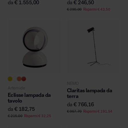
da
€
1.555,00
da
€
246,50
€
290,00
Risparmi
€
43,50
NEMO
Artemide
Claritas lampada da
Eclisse lampada da
terra
tavolo
da
€
766,16
da
€
182,75
€
957,70
Risparmi
€
191,54
€
215,00
Risparmi
€
32,25