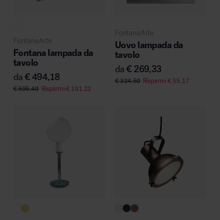
FontanaArte
FontanaArte
Uovo lampada da
Area hospitality
Fontana lampada da
tavolo
tavolo
da
€
269,33
da
€
494,18
€
324,50
Risparmi
€
55,17
€
595,40
Risparmi
€
101,22