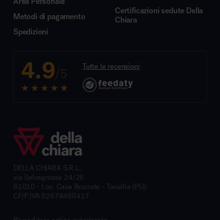
Area Personale
Certificazioni sedute Della
Metodi di pagamento
Chiara
Spedizioni
4.9
Tutte le recensioni
/5
DELLA CHIARA S.R.L.
via Selvagrossa 24/26
61010 - Loc. Case Bruciate - Tavullia (PU)
CF/P.IVA 02678460417
Rivenditore online autorizzato