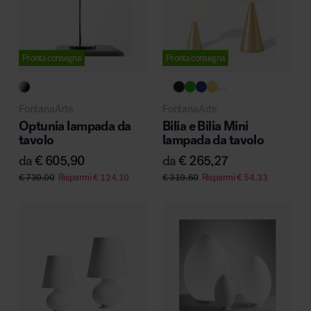
Area riunione e convegni
Pronta consegna
Pronta consegna
...
FontanaArte
FontanaArte
Optunia lampada da
Bilia e Bilia Mini
tavolo
lampada da tavolo
Area lounge e attesa
da
€
605,90
da
€
265,27
€
730,00
Risparmi
€
124,10
€
319,60
Risparmi
€
54,33
Area outdoor