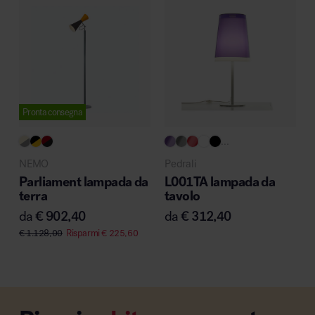
Pronta consegna
...
NEMO
Pedrali
Parliament lampada da
L001TA lampada da
terra
tavolo
da
€
902,40
da
€
312,40
€
1.128,00
Risparmi
€
225,60