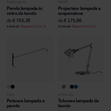
FontanaArte
NEMO
MillerKnoll
Parola lampada in
Projecteur lampada a
vetro da tavolo
sospensione
da
€
755,38
da
€
175,68
€
910,10
Risparmi
€
154,72
€
219,60
Risparmi
€
43,92
...
Vitra
Artemide
Potence lampada a
Tolomeo lampada da
parete
tavolo