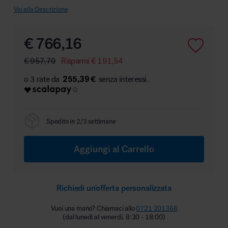
Vai alla Descrizione
€
766,16
Area hospitality
€
957,70
Risparmi
€
191,54
255,39 €
Spedito in 2/3 settimane
Aggiungi al Carrello
Richiedi un'offerta personalizzata
Vuoi una mano? Chiamaci allo
0721 201366
(dal lunedì al venerdì, 8:30 - 18:00)