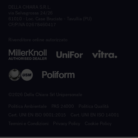
DELLA CHIARA S.R.L.
via Selvagrossa 24/26
61010 - Loc. Case Bruciate - Tavullia (PU)
CF/P.IVA 02678460417
Rivenditore online autorizzato
©2026 Della Chiara Srl Unipersonale
Politica Ambientale
PAS 24000
Politica Qualità
Cert. UNI EN ISO 9001:2015
Cert. UNI EN ISO 14001
Termini e Condizioni
Privacy Policy
Cookie Policy