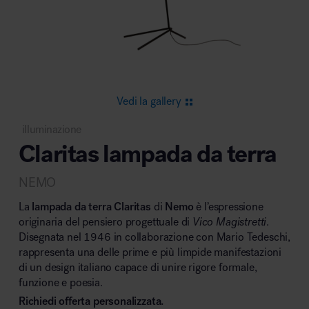
Area riunione e convegni
Vedi la gallery
illuminazione
Claritas lampada da terra
Area lounge e attesa
NEMO
La
lampada da terra Claritas
di
Nemo
è l’espressione
originaria del pensiero progettuale di
Vico Magistretti
.
Disegnata nel 1946 in collaborazione con Mario Tedeschi,
rappresenta una delle prime e più limpide manifestazioni
Area outdoor
di un design italiano capace di unire rigore formale,
funzione e poesia.
Richiedi offerta personalizzata.