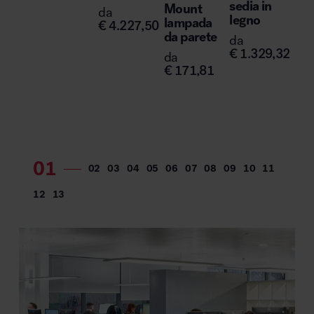
sedia in
Mount
da
legno
lampada
€
4.227,50
da parete
da
€
1.329,32
da
€
171,81