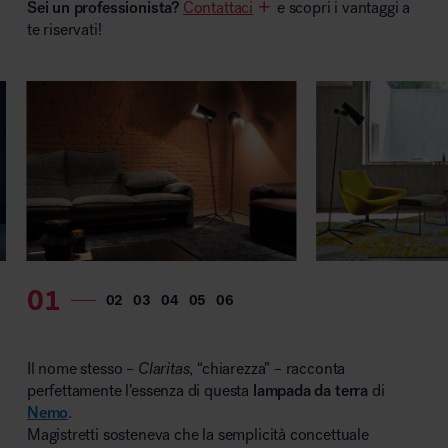
Sei un professionista?
Contattaci
e scopri i vantaggi a
MillerKnoll
te riservati!
Il nome stesso –
Claritas
, “chiarezza” – racconta
perfettamente l’essenza di questa
lampada da terra
di
Nemo
.
Magistretti sosteneva che la semplicità concettuale