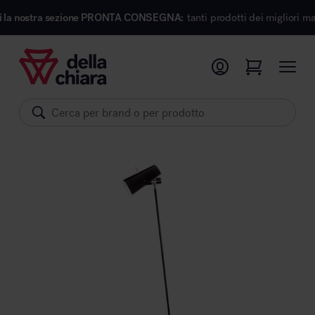
 sezione PRONTA CONSEGNA:
tanti prodotti dei migliori marchi di desig
Prodotti
Ambienti
Brand
Pronta Consegna
Sedute
Arredi
Arredo area operativa
Pareti divisorie
Comfort acustico
Accessori
Illuminazione