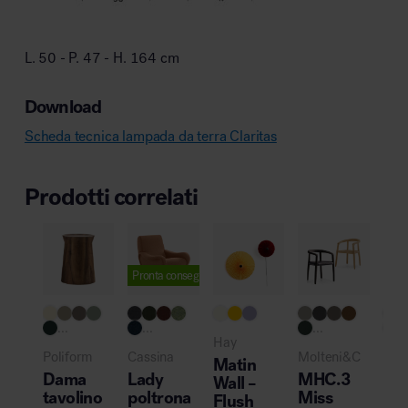
L. 50 - P. 47 - H. 164 cm
Download
Scheda tecnica lampada da terra Claritas
Prodotti correlati
Pronta consegna
...
...
...
..
Hay
Poliform
Cassina
Molteni&C
Pol
Matin
Dama
Lady
MHC.3
Ma
Wall –
tavolino
poltrona
Miss
sed
Flush