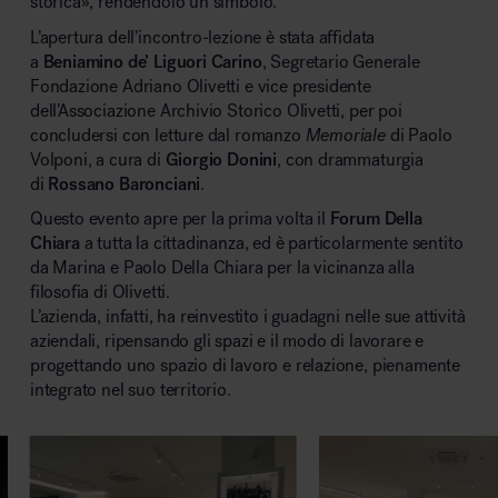
storica», rendendolo un simbolo.
L’apertura dell’incontro-lezione è stata affidata
a
Beniamino de’ Liguori Carino
, Segretario Generale
Fondazione Adriano Olivetti e vice presidente
dell’Associazione Archivio Storico Olivetti, per poi
Area hospitality
concludersi con letture dal romanzo
Memoriale
di Paolo
Volponi, a cura di
Giorgio Donini
, con drammaturgia
di
Rossano Baronciani
.
Questo evento apre per la prima volta il
Forum Della
Chiara
a tutta la cittadinanza, ed è particolarmente sentito
da Marina e Paolo Della Chiara per la vicinanza alla
filosofia di Olivetti.
L’azienda, infatti, ha reinvestito i guadagni nelle sue attività
aziendali, ripensando gli spazi e il modo di lavorare e
progettando uno spazio di lavoro e relazione, pienamente
integrato nel suo territorio.