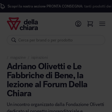
la nostra sezione PRONTA CONSEGNA:
tanti prodotti dei migliori march
Prodotti
Ambienti
Brand
magazine
ispirazioni
Pronta Consegna
/
/
Adriano Olivetti e Le
Fabbriche di Bene, la
Sedute
lezione al Forum Della
Arredi
Arredo area operativa
Pareti divisorie
Chiara
Comfort acustico
Un incontro organizzato dalla Fondazione Olivetti
Accessori
dedicato al progetto imprenditoriale e
Illuminazione