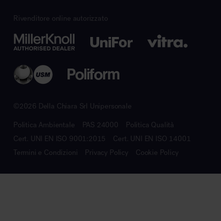
Rivenditore online autorizzato
©2026 Della Chiara Srl Unipersonale
Politica Ambientale
PAS 24000
Politica Qualità
Cert. UNI EN ISO 9001:2015
Cert. UNI EN ISO 14001
Termini e Condizioni
Privacy Policy
Cookie Policy