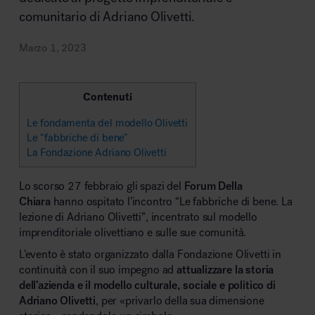
comunitario di Adriano Olivetti.
Area riunione e convegni
Marzo 1, 2023
Contenuti
Le fondamenta del modello Olivetti
Le “fabbriche di bene”
La Fondazione Adriano Olivetti
Area lounge e attesa
Lo scorso 27 febbraio gli spazi del
Forum Della
Chiara
hanno ospitato l’incontro “Le fabbriche di bene. La
lezione di Adriano Olivetti”, incentrato sul modello
imprenditoriale olivettiano e sulle sue comunità.
L’evento è stato organizzato dalla Fondazione Olivetti in
continuità con il suo impegno ad
attualizzare la storia
Area outdoor
dell’azienda e il modello culturale, sociale e politico di
Adriano Olivetti
, per «privarlo della sua dimensione