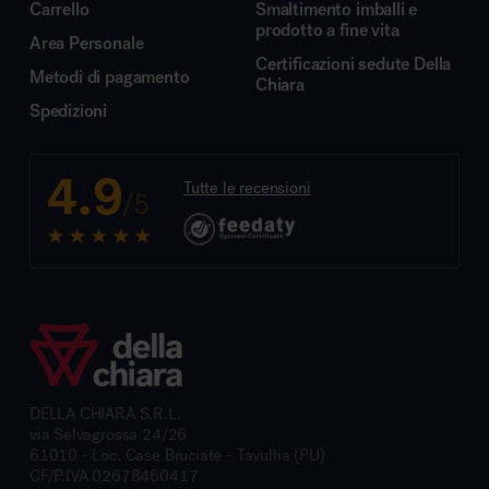
Carrello
Smaltimento imballi e
prodotto a fine vita
Area Personale
Certificazioni sedute Della
Metodi di pagamento
Chiara
Spedizioni
4.9
Tutte le recensioni
/5
DELLA CHIARA S.R.L.
via Selvagrossa 24/26
61010 - Loc. Case Bruciate - Tavullia (PU)
CF/P.IVA 02678460417