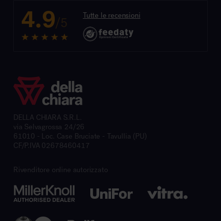
4.9
Tutte le recensioni
/5
DELLA CHIARA S.R.L.
via Selvagrossa 24/26
61010 - Loc. Case Bruciate - Tavullia (PU)
CF/P.IVA 02678460417
Rivenditore online autorizzato