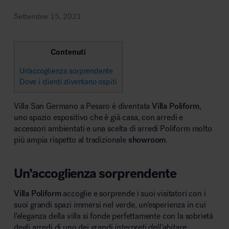
Settembre 15, 2021
Area riunione e convegni
Contenuti
Un’accoglienza sorprendente
Dove i clienti diventano ospiti
Villa San Germano a Pesaro è diventata
Villa Poliform
,
Area lounge e attesa
uno spazio espositivo che è già casa, con arredi e
accessori ambientati e una scelta di arredi Poliform molto
più ampia rispetto al tradizionale
showroom
.
Un’accoglienza sorprendente
Villa Poliform
accoglie e sorprende i suoi visitatori con i
Area outdoor
suoi grandi spazi immersi nel verde, un’esperienza in cui
l’eleganza della villa si fonde perfettamente con la sobrietà
degli arredi di uno dei grandi
interpreti dell’abitare