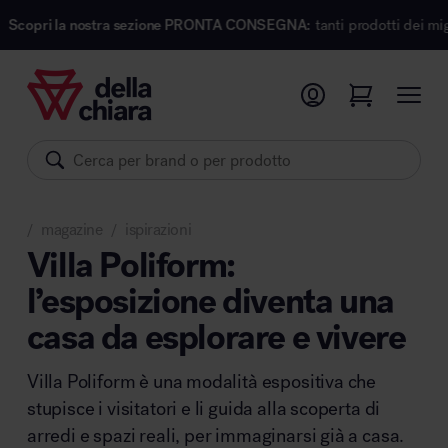
ostra sezione PRONTA CONSEGNA:
tanti prodotti dei migliori marchi di
Prodotti
Ambienti
Brand
magazine
ispirazioni
Pronta Consegna
/
/
Villa Poliform:
l’esposizione diventa una
Sedute
casa da esplorare e vivere
Arredi
Arredo area operativa
Pareti divisorie
Villa Poliform è una modalità espositiva che
Comfort acustico
stupisce i visitatori e li guida alla scoperta di
Accessori
arredi e spazi reali, per immaginarsi già a casa.
Illuminazione