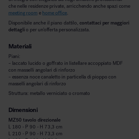
che nelle residenze private, arricchendo anche spazi come
meeting room
e
home office
.
Disponibile anche il piano dattilo,
contattaci per maggiori
dettagli
o per un’offerta personalizzata.
Materiali
Piani:
– laccato lucido o goffrato in listellare accoppiato MDF
con masselli angolari di rinforzo
– essenza noce canaletto in particella di pioppo con
masselli angolari di rinforzo
Struttura: metallo verniciato o cromato
Dimensioni
MZ50 tavolo direzionale
L 180 - P 90 - H 73,3 cm
L 210 - P 90 - H 73,3 cm