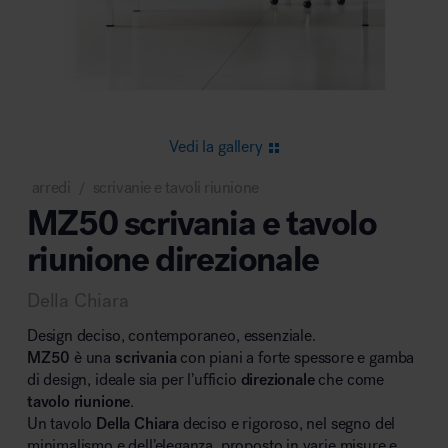
Area riunione e convegni
Vedi la gallery
arredi
scrivanie e tavoli riunione
/
MZ50 scrivania e tavolo
Area lounge e attesa
riunione direzionale
Della Chiara
Design deciso, contemporaneo, essenziale.
MZ50
è una
scrivania
con piani a forte spessore e gamba
di design, ideale sia per l’ufficio
direzionale
che come
Area outdoor
tavolo riunione
.
Un tavolo
Della Chiara
deciso e rigoroso, nel segno del
minimalismo e dell’eleganza, proposto in varie misure e