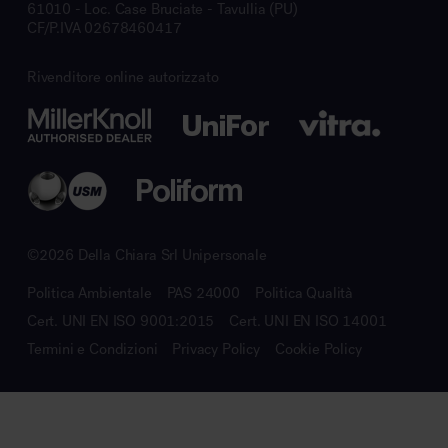
61010 - Loc. Case Bruciate - Tavullia (PU)
CF/P.IVA 02678460417
Rivenditore online autorizzato
©2026 Della Chiara Srl Unipersonale
Politica Ambientale
PAS 24000
Politica Qualità
Cert. UNI EN ISO 9001:2015
Cert. UNI EN ISO 14001
Termini e Condizioni
Privacy Policy
Cookie Policy