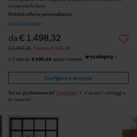
numerose finiture.
Richiedi offerta personalizzata.
Vai alla Descrizione
Area hospitality
da
€
1.498,32
€
2.497,20
Risparmi
€
998,88
€ 499.44
Configura e Acquista
Sei un professionista?
Contattaci
e scopri i vantaggi a
te riservati!