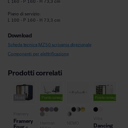
L 160 - P 160 - H 73,3 cm
Piano di servizio:
L 100 - P 160 - H 73,3 cm
Download
Scheda tecnica MZ50 scrivania direzionale
Componenti per elettrificazione
Prodotti correlati
Novità
Pronta consegna
Pronta consegna
Pro
Framery
...
...
NE
Vitra
Framery
Unt
Herman
NEMO
Dancing
Four –
Re