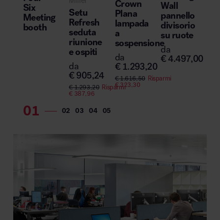
Miller
Crown
Wall
Six
Lin
Setu
Plana
pannello
Meeting
la
Refresh
lampada
divisorio
booth
da 
seduta
a
su ruote
riunione
da
sospensione
da
€
3
e ospiti
da
€
4.497,00
€
44
da
€
1.293,20
€
89
€
905,24
€
1.616,50
Risparmi
€
323,30
€
1.293,20
Risparmi
€
387,96