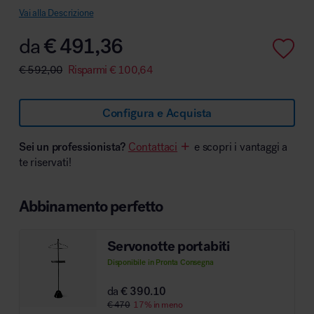
Vai alla Descrizione
da
€
491,36
€
592,00
Risparmi
€
100,64
Area hospitality
Configura e Acquista
Sei un professionista?
Contattaci
e scopri i vantaggi a
te riservati!
Abbinamento perfetto
Servonotte portabiti
Disponibile in Pronta Consegna
da
€ 390.10
€ 470
17% in meno