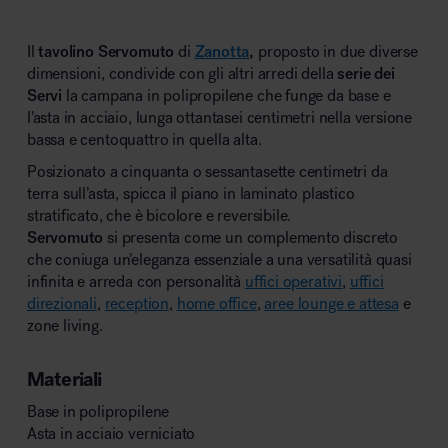
Il
tavolino Servomuto
di
Zanotta
,
proposto in due diverse
dimensioni, condivide con gli altri arredi della
serie dei
Servi
la campana in polipropilene che funge da base e
l’asta in acciaio, lunga ottantasei centimetri nella versione
bassa e centoquattro in quella alta.
Posizionato a cinquanta o sessantasette centimetri da
terra sull’asta, spicca il piano in laminato plastico
stratificato, che è bicolore e reversibile.
Servomuto
si presenta come un complemento discreto
che coniuga un’eleganza essenziale a una versatilità quasi
infinita e arreda con personalità
uffici operativi
,
uffici
direzionali
,
reception
,
home office
,
aree lounge e attesa
e
zone living.
Materiali
Base in polipropilene
Asta in acciaio verniciato