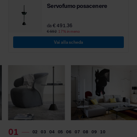
Servofumo posacenere
da
€ 491.36
€ 592
17% in meno
Vai alla scheda