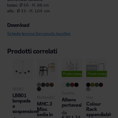
basso: Ø 50 - H. 86 cm
alto: Ø 33 - H. 104 cm
Download
Scheda tecnica Servomuto tavolino
Prodotti correlati
Novità
Pronta consegna
Pronta consegna
NEMO
...
...
..
Zanotta
LBB01
Molteni&C
Hay
Pol
Albero
lampada
MHC.3
Colour
Cu
portavasi
a
Miss
Rack
sed
sospensione
da
sedia in
appendiabiti
€
911,34