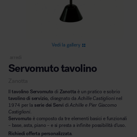
Area riunione e convegni
Vedi la gallery
arredi
Servomuto tavolino
Area lounge e attesa
Zanotta
Il
tavolino Servomuto
di
Zanotta
è un pratico e sobrio
tavolino di servizio,
disegnato da
Achille Castiglioni
nel
1974 per la
serie dei Servi
di
Achille e Pier Giacomo
Castiglioni
.
Area outdoor
Servomuto
è composto da tre elementi basici e funzionali
– base, asta, piano – e si presta a infinite possibilità d’uso.
Richiedi offerta personalizzata
.