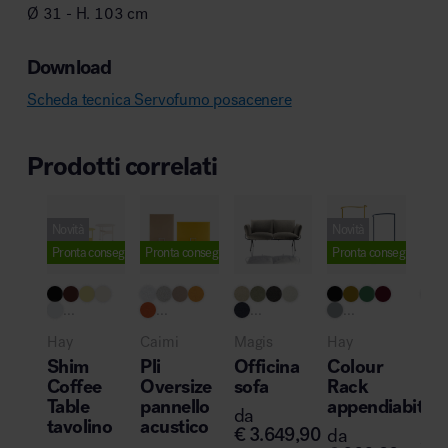
Ø 31 - H. 103 cm
Download
Scheda tecnica Servofumo posacenere
Prodotti correlati
Novità
Novità
Pronta consegna
Pronta consegna
Pronta consegna
Novi
...
...
...
...
Mag
Hay
Caimi
Magis
Hay
Mo
Shim
Pli
Officina
Colour
sed
Coffee
Oversize
sofa
Rack
da
Table
pannello
appendiabiti
da
€
2
tavolino
acustico
€
3.649,90
da
€
29