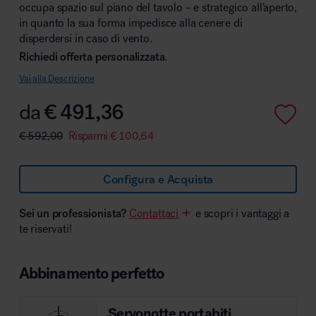
occupa spazio sul piano del tavolo – e strategico all’aperto,
in quanto la sua forma impedisce alla cenere di
disperdersi in caso di vento.
Richiedi offerta personalizzata
.
Area hospitality
Vai alla Descrizione
da
€
491,36
€
592,00
Risparmi
€
100,64
Configura e Acquista
Sei un professionista?
Contattaci
e scopri i vantaggi a
te riservati!
Abbinamento perfetto
Servonotte portabiti