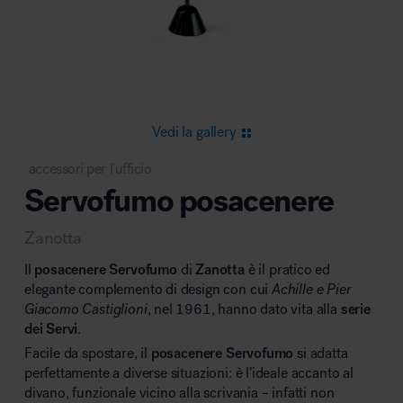
Area riunione e convegni
Vedi la gallery
accessori per l'ufficio
Servofumo posacenere
Area lounge e attesa
Zanotta
Il
posacenere
Servofumo
di
Zanotta
è il pratico ed
elegante complemento di design con cui
Achille e Pier
Giacomo Castiglioni
, nel 1961, hanno dato vita alla
serie
dei Servi
.
Area outdoor
Facile da spostare, il
posacenere
Servofumo
si adatta
perfettamente a diverse situazioni: è l’ideale accanto al
divano, funzionale vicino alla scrivania – infatti non