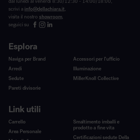
dal lunedì al venerdì 8:30/12:30 - 14:00/18:00,
scrivi a
info@dellachiara.it
,
visita il nostro
showroom
,
seguici su
Esplora
Naviga per Brand
Accessori per l’ufficio
Arredi
Illuminazione
Sedute
MillerKnoll Collective
Pareti divisorie
Link utili
Carrello
Smaltimento imballi e
prodotto a fine vita
Area Personale
Certificazioni sedute Della