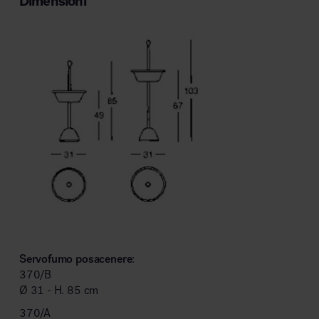
Dimensioni
Servofumo posacenere
:
370/B
Ø 31 - H. 85 cm
370/A