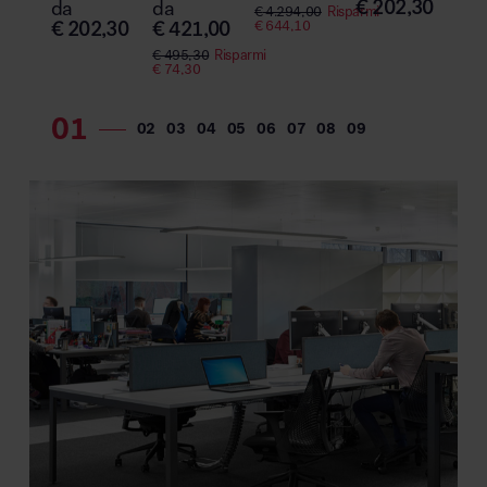
€
202,30
da
da
€
44
€
4.294,00
Risparmi
€
202,30
€
421,00
€
644,10
€
495,30
Risparmi
€
74,30