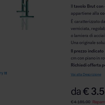
Il
tavolo Brut con c
appartiene alla
co
Arredo area reception
È caratterizzato da
verniciata, regolab
o lamiera di acciai
Una originale solu
Il prezzo indicato 
Area break
cm con piano in ro
Richiedi offerta 
ry
Vai alla Descrizione
€
3.5
da
Area kids
€
4.185,00
Rispar