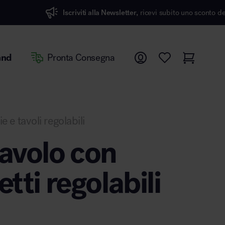
iviti alla Newsletter,
ricevi subito uno sconto del 7%
and
Pronta Consegna
e e tavoli regolabili
tavolo con
etti regolabili