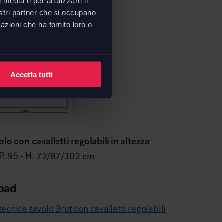
l media e per analizzare il
nostri partner che si occupano
azioni che ha fornito loro o
Accetta tutti
olo con cavalletti regolabili in altezza
 P. 95 - H. 72/87/102 cm
oad
ecnica tavolo Brut con cavalletti regolabili