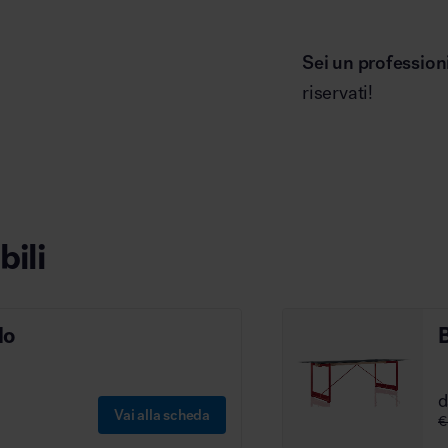
Sei un profession
riservati!
bili
lo
B
Vai alla scheda
€