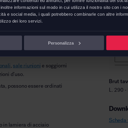
nalizzare contenuti ed annunci, per fornire funzionalità dei socia
rmata da due solidi cavalletti
inoltre informazioni sul modo in cui utilizza il nostro sito con i 
i.
icità e social media, i quali potrebbero combinarle con altre inform
 rovere impiallacciato o in
lizzo dei loro servizi.
i crea un effetto schietto ed
Personalizza
Trestle di ambientarsi in
ionali
,
sale riunioni
e soggiorni
ioni d’uso.
Brut tav
iesta, possono essere ordinati
L. 290 -
Downl
Scheda t
o in lamiera di acciaio