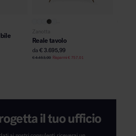
...
Zanotta
URBAN
bile
Reale tavolo
.015 
da
€
3.695,99
da
€
63
€
4.453,00
Risparmi
€
757,01
€
1.056,5
rogetta il tuo ufficio
dati ai nostri consulenti,riceverai un