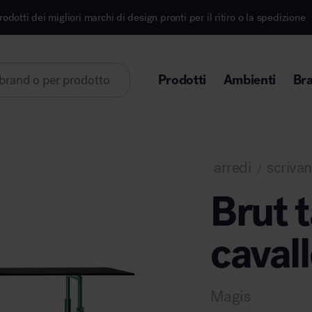
hi di design pronti per il ritiro o la spedizione
Iscr
Prodotti
Ambienti
Br
Lorem ipsum dolor sit amet
arredi
scrivani
/
Brut 
cavall
Area direzionale
Magis