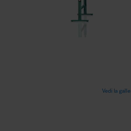
Illuminazione
Area riunione e convegni
Area lounge e attesa
Vedi la galle
MillerKnoll
Area outdoor