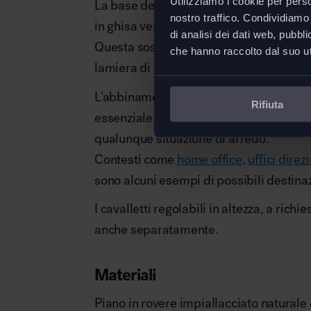
Utilizziamo i cookie per perso
La base del
tavolo regolabile Brut
è fo
nostro traffico. Condividiamo 
in ghisa verniciata, proposti in vari color
di analisi dei dati web, pubbl
Questa sostiene un piano di appoggio in
che hanno raccolto dal suo uti
lamiera di acciaio.
L’abbinamento di questi prodotti primar
Rifiuta
essenziale, che permette al tavolo Brut 
qualunque situazione di arredo.
Contesti come
home office
,
uffici direz
sono alcuni esempi di possibili destinaz
I cavalletti regolabili in altezza, a rich
anche separatamente.
Materiali
Piano in rovere impiallacciato naturale 