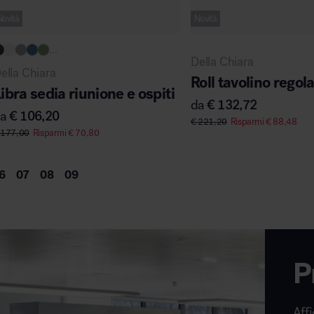
Novità
Novità
...
Della Chiara
ella Chiara
Roll tavolino regola
ibra sedia riunione e ospiti
da
€
132,72
da
€
106,20
€
221,20
Risparmi
€
88,48
177,00
Risparmi
€
70,80
P
Affi