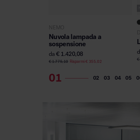
NEMO
D
Nuvola lampada a
L
sospensione
da
€
1.420,08
€
€
1.775,10
Risparmi
€
355,02