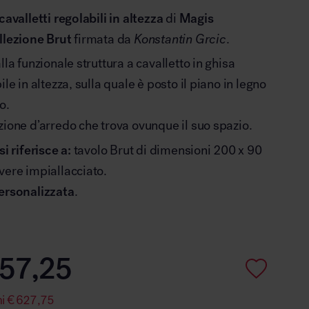
avalletti regolabili in altezza
di
Magis
llezione Brut
firmata da
Konstantin Grcic
.
lla funzionale struttura a cavalletto in ghisa
ile in altezza, sulla quale è posto il piano in legno
o.
zione d’arredo che trova ovunque il suo spazio.
si riferisce a:
tavolo Brut di dimensioni 200 x 90
vere impiallacciato.
personalizzata
.
57,25
mi
€
627,75