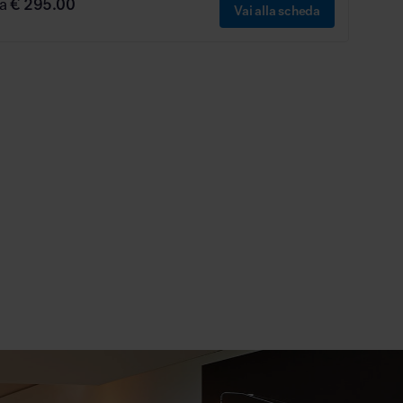
da
€ 295.00
Vai alla scheda