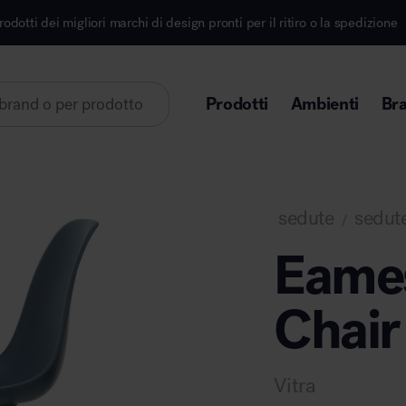
i di design pronti per il ritiro o la spedizione
Iscri
Prodotti
Ambienti
Br
Lorem ipsum dolor sit amet
sedute
sedute
/
Eames
Chair
Area direzionale
Vitra