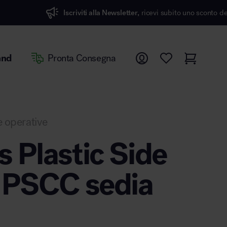
viti alla Newsletter,
ricevi subito uno sconto del 7%
and
Pronta Consegna
 operative
 Plastic Side
 PSCC sedia