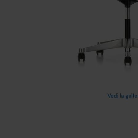
Illuminazione
Area riunione e convegni
Area lounge e attesa
Vedi la galle
MillerKnoll
Area outdoor