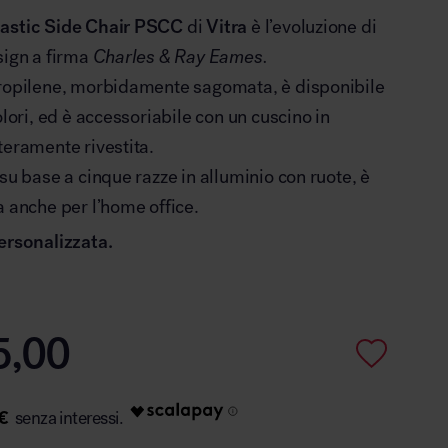
astic Side Chair PSCC
di
Vitra
è l’evoluzione di
sign a firma
Charles & Ray Eames.
propilene, morbidamente sagomata, è disponibile
olori, ed è accessoriabile con un cuscino in
teramente rivestita.
 su base a cinque razze in alluminio con ruote, è
a anche per l’home office.
ersonalizzata.
5,00
€