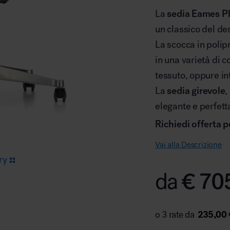
La
sedia Eames Pl
un classico del de
Arredo area reception
La scocca in poli
in una varietà di c
tessuto, oppure in
La
sedia
girevole
,
elegante e perfett
Area break
Richiedi offerta p
Vai alla Descrizione
ry
€
70
da
Area kids
235,00 