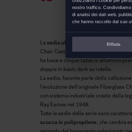
Utilizziamo i cookie per perso
nostro traffico. Condividiamo 
di analisi dei dati web, pubbl
che hanno raccolto dal suo uti
La
sedia ufficio Eames Plastic Side C
Rifiuta
Chair Cast Base on Castors –
sedia gir
ha base a cinque razze in alluminio pre
doppie in basic dark su rotelle.
La sedia, facente parte della collezion
l’evoluzione dell’originale Fiberglass C
con sistema industriale creata dalla l
Ray Eames nel 1948.
Tutte le sedie della serie sono caratter
scocca in polipropilene
, che cambia es
seconda del basamento selezionato per