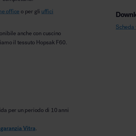
e office
o per gli
uffici
Downl
Scheda 
onibile anche con cuscino
iamo il tessuto Hopsak F60.
ida per un periodo di 10 anni
i
garanzia Vitra
.