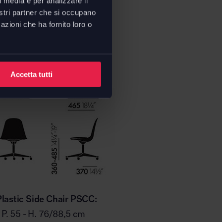
l media e per analizzare il
nostri partner che si occupano
azioni che ha fornito loro o
ioni
Accetta tutti
lastic Side Chair PSCC:
- P. 55 - H. 76/88,5 cm