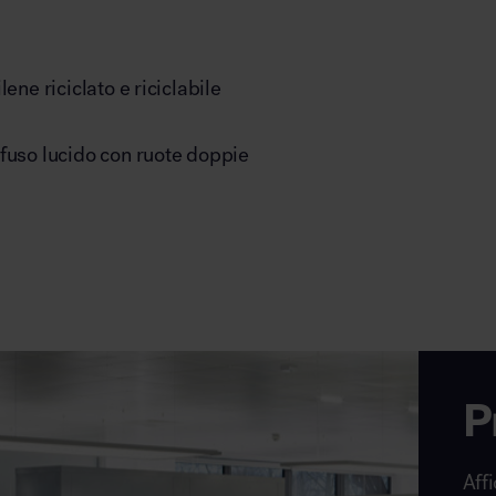
lene riciclato e riciclabile
ofuso lucido con ruote doppie
P
Affi