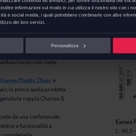
nalizzare contenuti ed annunci, per fornire funzionalità dei socia
inoltre informazioni sul modo in cui utilizza il nostro sito con i 
icità e social media, i quali potrebbero combinarle con altre inform
lizzo dei loro servizi.
Dimens
hair PSCC
di
Vitra
– Pivot Side
Personalizza
evole
e
regolabile in altezza
,
ssofuso lucido con ruote
e
Eames Plastic Chair
, è
hair, la prima sedia prodotta
eggendaria coppia Charles &
izzate da una confortevole
Eames P
tetica e funzionalità a
L. 46,5 
 completarla.