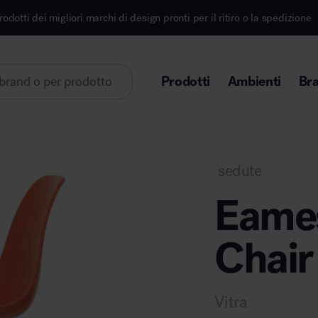
di design pronti per il ritiro o la spedizione
Iscrivi
Prodotti
Ambienti
Br
Lorem ipsum dolor sit amet
sedute
Eames
Chair
Area direzionale
Vitra