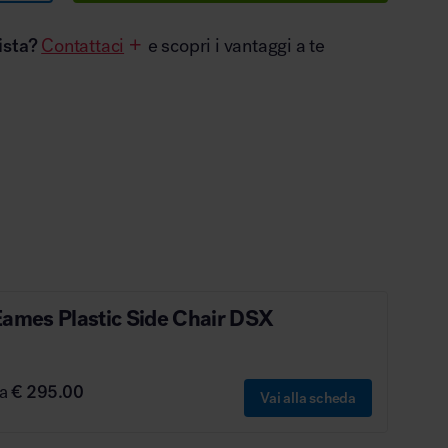
ista?
Contattaci
e scopri i vantaggi a te
Eames Plastic Side Chair DSX
da
€ 295.00
Vai alla scheda