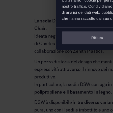
Utilizziamo i cookie per perso
nostro traffico. Condividiamo 
di analisi dei dati web, pubbl
che hanno raccolto dal suo uti
La
sedia DSW
di
Vitra
è una delle clas
Chair
.
Ideata negli anni Cinquanta assieme all
Rifiuta
di Charles e Ray Eames è realizzata su s
collaborazione con Zenith Plastics.
Un pezzo di storia del design che manti
espressività attraverso il rinnovo dei ma
produttive.
In particolare, la sedia DSW coniuga in
polipropilene e il basamento in legno
.
DSW è disponibile in
tre diverse varian
pura, uno con il sedile imbottito e uno c