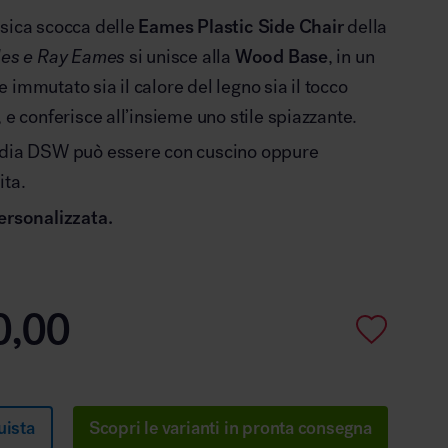
assica scocca delle
Eames Plastic Side Chair
della
les e Ray Eames
si unisce alla
Wood Base
, in un
 immutato sia il calore del legno sia il tocco
 e conferisce all’insieme uno stile spiazzante.
edia DSW può essere con cuscino oppure
ita.
ersonalizzata.
0,00
uista
Scopri le varianti in pronta consegna