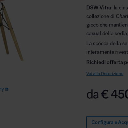
DSW Vitra
: la cl
collezione di
Char
Arredo area reception
gioco che mantiene
casual della sedia,
La scocca della s
interamente rivest
Richiedi offerta p
Area break
Vai alla Descrizione
ry
€
45
da
Area kids
Configura e Acq