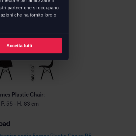
l media e per analizzare il
nostri partner che si occupano
azioni che ha fornito loro o
ioni
Accetta tutti
es Plastic Chair
:
- P. 55 - H. 83 cm
oad
tecnica sedie Eames Plastic Chairs RE