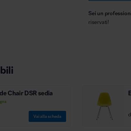
Sei un profession
riservati!
bili
ide Chair DSR sedia
egna
Vai alla scheda