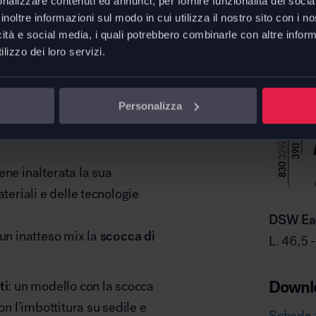
nalizzare contenuti ed annunci, per fornire funzionalità dei socia
inoltre informazioni sul modo in cui utilizza il nostro sito con i 
icità e social media, i quali potrebbero combinarle con altre inform
lizzo dei loro servizi.
Dimens
siche
Eames Plastic Side
e altre sedute della collezione
Personalizza
cala industriale in
ene inalterata la sua
teriali e delle tecnologie
DSW Eam
 un inatteso mix la
scocca di
L. 46,5 
Downl
ti
: un modello con la scocca
on l’imbottitura su sedile e
Scheda 