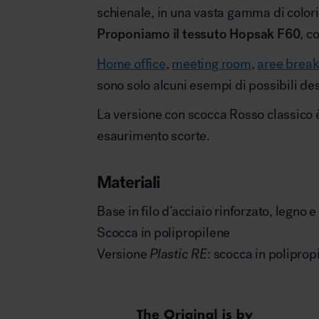
schienale, in una vasta gamma di colori
Proponiamo il tessuto Hopsak F60
, c
Home office
,
meeting room
,
aree brea
sono solo alcuni esempi di possibili des
La versione con scocca Rosso classico è
esaurimento scorte.
Materiali
Base in filo d’acciaio rinforzato, legno e 
Scocca in polipropilene
Versione
Plastic RE
: scocca in polipropi