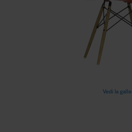
Illuminazione
Area riunione e convegni
Area lounge e attesa
Vedi la galle
MillerKnoll
Area outdoor