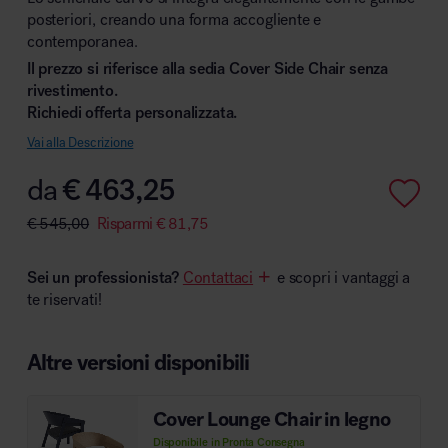
posteriori, creando una forma accogliente e
contemporanea.
Il prezzo si riferisce alla sedia Cover Side Chair senza
rivestimento.
Area hospitality
Richiedi offerta personalizzata.
Vai alla Descrizione
da
€
463,25
€
545,00
Risparmi
€
81,75
Sei un professionista?
Contattaci
e scopri i vantaggi a
te riservati!
Altre versioni disponibili
Cover Lounge Chair in legno
Disponibile in Pronta Consegna