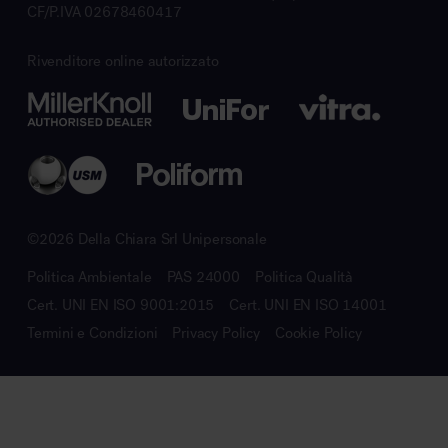
CF/P.IVA 02678460417
Rivenditore online autorizzato
©2026 Della Chiara Srl Unipersonale
Politica Ambientale
PAS 24000
Politica Qualità
Cert. UNI EN ISO 9001:2015
Cert. UNI EN ISO 14001
Termini e Condizioni
Privacy Policy
Cookie Policy