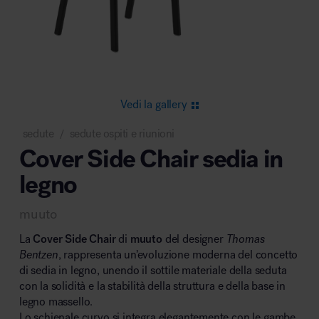
Area riunione e convegni
Vedi la gallery
sedute
sedute ospiti e riunioni
/
Cover Side Chair sedia in
Area lounge e attesa
legno
muuto
La
Cover Side Chair
di
muuto
del designer
Thomas
Bentzen
, rappresenta un’evoluzione moderna del concetto
di sedia in legno, unendo il sottile materiale della seduta
Area outdoor
con la solidità e la stabilità della struttura e della base in
legno massello.
Lo schienale curvo si integra elegantemente con le gambe