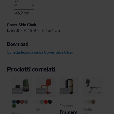
Cover Side Chair
L. 53,6 - P. 48,9 - H. 75,4 cm
Download
Scheda tecnica sedia Cover Side Chair
Prodotti correlati
Novità
Novità
Novità
...
Framery
..
Vitra
Della
Framery
Della
muu