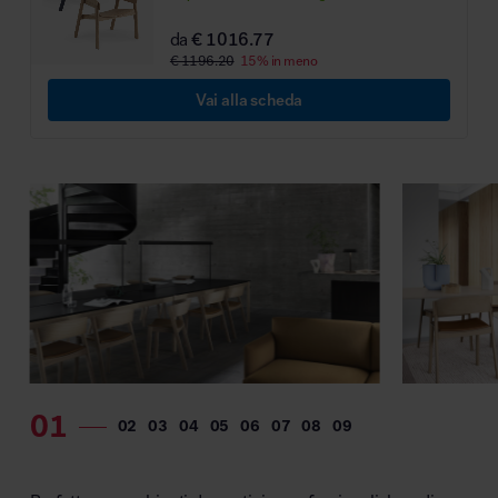
MillerKnoll
da
€ 1016.77
€ 1196.20
15% in meno
Vai alla scheda