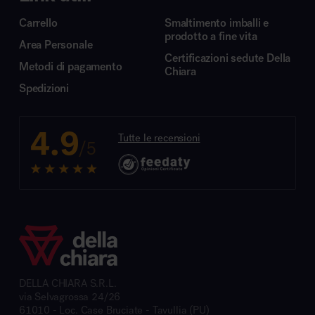
Carrello
Smaltimento imballi e
prodotto a fine vita
Area Personale
Certificazioni sedute Della
Metodi di pagamento
Chiara
Spedizioni
4.9
Tutte le recensioni
/5
DELLA CHIARA S.R.L.
via Selvagrossa 24/26
61010 - Loc. Case Bruciate - Tavullia (PU)