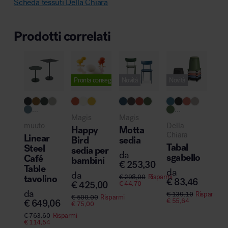
Scheda tessuti Della Chiara
Prodotti correlati
Pronta consegna
Novità
Novità
...
...
Magis
Magis
muuto
Della
Happy
Motta
Chiara
Linear
Bird
sedia
Tabal
Steel
sedia per
da
sgabello
Café
bambini
€
253,30
Table
da
da
tavolino
€
298,00
Risparmi
€
83,46
€
425,00
€
44,70
da
€
139,10
Risparmi
€
500,00
Risparmi
€
55,64
€
649,06
€
75,00
€
763,60
Risparmi
€
114,54