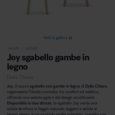
Area riunione e convegni
Vedi la gallery
sedute
sgabelli
/
Joy sgabello gambe in
Area lounge e attesa
legno
Della Chiara
Joy
, il nuovo
sgabello con gambe in legno
di
Della Chiara
,
rappresenta l’ideale connubio tra comfort ed estetica,
offrendo una seduta agile e dal design accattivante.
Area outdoor
Disponibile in due altezze
, lo sgabello Joy vanta una
solida struttura in faggio naturale, leggera e solida al
tempo stesso, e un morbido sedile imbottito, rivestito con