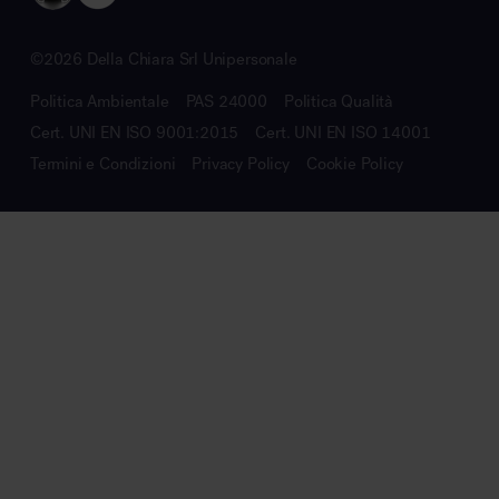
©2026 Della Chiara Srl Unipersonale
Politica Ambientale
PAS 24000
Politica Qualità
Cert. UNI EN ISO 9001:2015
Cert. UNI EN ISO 14001
Termini e Condizioni
Privacy Policy
Cookie Policy