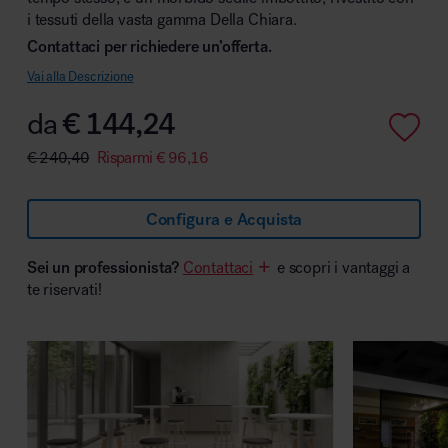
i tessuti della vasta gamma Della Chiara.
Contattaci per richiedere un’offerta.
Vai alla Descrizione
Area hospitality
da
€
144,24
€
240,40
Risparmi
€
96,16
Configura e Acquista
Sei un professionista?
Contattaci
e scopri i vantaggi a
te riservati!