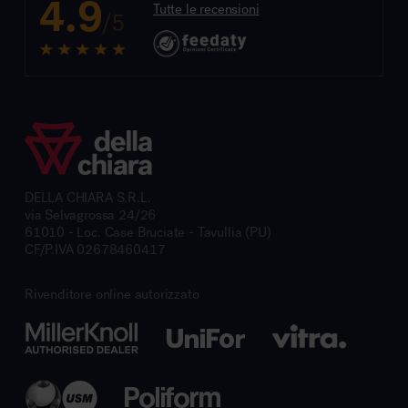
4.9
Tutte le recensioni
/5
DELLA CHIARA S.R.L.
via Selvagrossa 24/26
61010 - Loc. Case Bruciate - Tavullia (PU)
CF/P.IVA 02678460417
Rivenditore online autorizzato