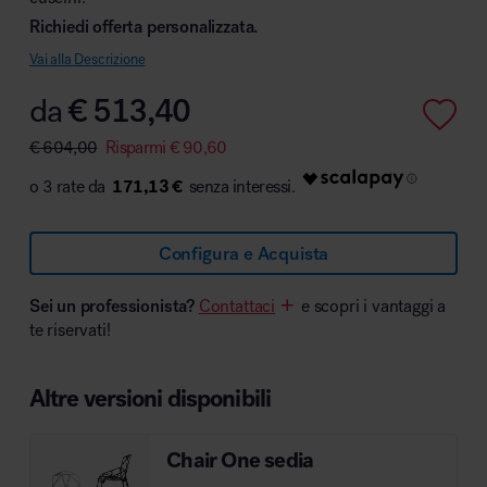
Richiedi offerta personalizzata.
Vai alla Descrizione
da
€
513,40
Area hospitality
€
604,00
Risparmi
€
90,60
171,13 €
Configura e Acquista
Sei un professionista?
Contattaci
e scopri i vantaggi a
te riservati!
Altre versioni disponibili
Chair One sedia