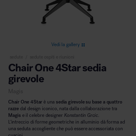
Area riunione e convegni
Vedi la gallery
sedute
sedute ospiti e riunioni
/
Chair One 4Star sedia
Area lounge e attesa
girevole
Magis
Chair One 4Star
è una
sedia girevole su base a quattro
razze
dal design iconico, nata dalla collaborazione tra
Magis
e il celebre designer
Konstantin Grcic
.
Area outdoor
L’intreccio di forme geometriche in alluminio dà forma ad
una seduta accogliente che può essere accessoriata con
cuscini.