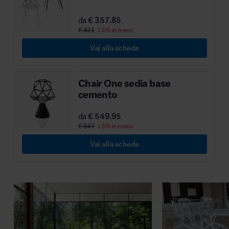
MillerKnoll
da
€ 357.85
€ 421
15% in meno
Vai alla scheda
Chair One sedia base
cemento
da
€ 549.95
€ 647
15% in meno
Vai alla scheda