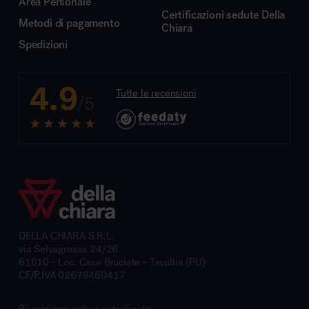
Area Personale
Certificazioni sedute Della
Metodi di pagamento
Chiara
Spedizioni
4.9
Tutte le recensioni
/5
DELLA CHIARA S.R.L.
via Selvagrossa 24/26
61010 - Loc. Case Bruciate - Tavullia (PU)
CF/P.IVA 02678460417
Rivenditore online autorizzato