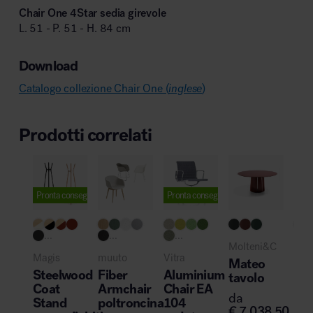
Chair One 4Star sedia girevole
L. 51 - P. 51 - H. 84 cm
Download
Catalogo collezione Chair One (
inglese
)
Prodotti correlati
Pronta consegna
Pronta consegna
...
...
...
Molteni&C
Del
Magis
muuto
Vitra
Chi
Mateo
Steelwood
Fiber
Aluminium
Rev
tavolo
Coat
Armchair
Chair EA
se
da
Stand
poltroncina
104
riu
€
7.038,50