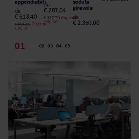
appendiabiti
seduta
e o
da
girevole
ga
€
287,04
da
€
513,40
da
da
€
337,70
Risparmi
€
2.350,00
€
50,66
€
7
€
604,00
Risparmi
€
90,60
€
13
€
52