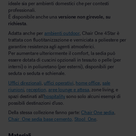
ideale sia per ambienti domestici che per contesti
professionali.
È disponibile anche una
versione non girevole, su
richiesta
.
Adatta anche per
ambienti outdoor
, Chair One 4Star è
trattata con fluotitanizzazione e verniciata a poliestere per
garantire resistenza agli agenti atmosferici.
Per aumentare ulteriormente il comfort, la sedia può
essere dotata di cuscini opzionali in tessuto o pelle (per
interni) o in poliuretano (per esterni), disponibili per
seduta o seduta e schienale.
Uffici direzionali
,
uffici operativi
,
home office
,
sale
riunioni
,
reception,
aree lounge e attesa
, zone living, e
spazi destinati all’
hospitality
sono solo alcuni esempi di
possibili destinazioni d’uso.
Della stessa collezione fanno parte:
Chair One sedia
,
Chair_One sedia base cemento,
Stool_One
.
Materiali