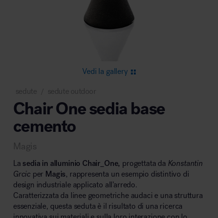
Area riunione e convegni
Vedi la gallery
sedute
sedute outdoor
/
Chair One sedia base
Area lounge e attesa
cemento
Magis
La
sedia in alluminio Chair_One,
progettata da
Konstantin
Grcic
per
Magis
, rappresenta un esempio distintivo di
design industriale applicato all’arredo.
Area outdoor
Caratterizzata da linee geometriche audaci e una struttura
essenziale, questa seduta è il risultato di una ricerca
innovativa sui materiali e sulla loro interazione con lo