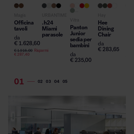
...
Magis
URBANTIME
Hay
NE
Vitra
Officina
.h24
Hee
Ne
Panton
tavoli
Miami
Dining
la
Junior
parasole
Chair
da 
da
sedia per
€
1.628,60
da
da
bambini
€
283,65
€
4
€
1.916,00
Risparmi
da
€
287,40
€
61
€
235,00
€
12