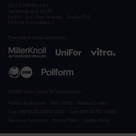
DELLA CHIARA S.R.L.
via Selvagrossa 24/26
61010 - Loc. Case Bruciate - Tavullia (PU)
CF/P.IVA 02678460417
Rivenditore online autorizzato
©2026 Della Chiara Srl Unipersonale
Politica Ambientale
PAS 24000
Politica Qualità
Cert. UNI EN ISO 9001:2015
Cert. UNI EN ISO 14001
Termini e Condizioni
Privacy Policy
Cookie Policy