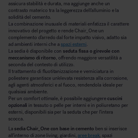
assicura stabilità e durata, ma aggiunge anche un
contrasto materico tra la leggerezza dell’alluminio e la
solidità del cemento.
La combinazione inusuale di materiali enfatizza il carattere
innovativo del progetto e rende Chair_One un
complemento d’arredo dal forte impatto visivo, adatto sia
ad ambienti interni che a
spazi esterni
.
La sedia è disponibile con
seduta fissa o girevole con
meccanismo di ritorno
, offrendo maggiore versatilità a
seconda del contesto di utilizzo.
Il trattamento di fluotitanizzazione e verniciatura in
poliestere garantisce un’elevata resistenza alla corrosione,
agli agenti atmosferici e al fuoco, rendendola ideale per
qualsiasi ambiente.
Per un comfort ottimale, è possibile aggiungere
cuscini
opzionali
in tessuto o pelle per interni e in poliuretano per
esterni, disponibili sia per la seduta che per l’intera
scocca.
La
sedia Chair_One con base in cemento
ben si inserisce
all’interno di zone living, giardini,
aree break
, spazi