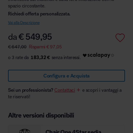
spazio circostante.
Richiedi offerta personalizzata.
Vai alla Descrizione
Area hospitality
da
€
549,95
€
647,00
Risparmi
€
97,05
183,32 €
Configura e Acquista
Sei un professionista?
Contattaci
e scopri i vantaggi a
te riservati!
Altre versioni disponibili
Chair One 4Star sedia