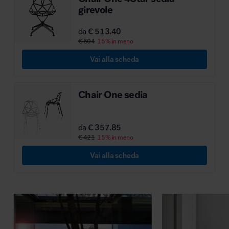
girevole
MillerKnoll
da
€ 513.40
€ 604
15% in meno
Vai alla scheda
Chair One sedia
da
€ 357.85
€ 421
15% in meno
Vai alla scheda