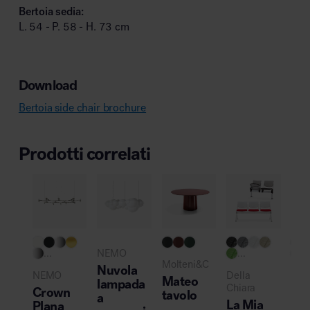
Bertoia sedia:
L. 54 - P. 58 - H. 73 cm
Download
Bertoia side chair brochure
Prodotti correlati
Pro
...
NEMO
...
..
Molteni&C
Nuvola
NEMO
Della
Vitr
Mateo
lampada
Chiara
Crown
Co
tavolo
a
La Mia
Plana
me