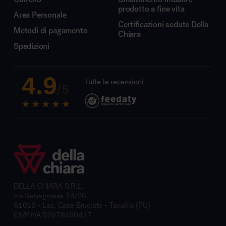
prodotto a fine vita
Area Personale
Certificazioni sedute Della
Metodi di pagamento
Chiara
Spedizioni
4.9
Tutte le recensioni
/5
DELLA CHIARA S.R.L.
via Selvagrossa 24/26
61010 - Loc. Case Bruciate - Tavullia (PU)
CF/P.IVA 02678460417