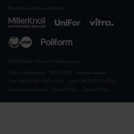
Rivenditore online autorizzato
©2026 Della Chiara Srl Unipersonale
Politica Ambientale
PAS 24000
Politica Qualità
Cert. UNI EN ISO 9001:2015
Cert. UNI EN ISO 14001
Termini e Condizioni
Privacy Policy
Cookie Policy