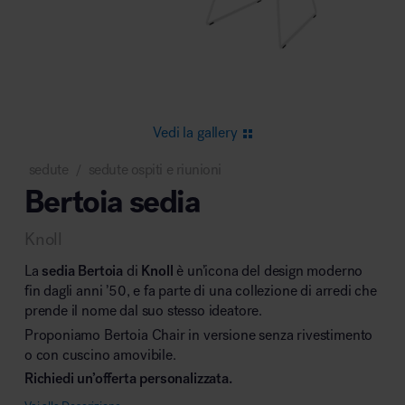
Area riunione e convegni
Vedi la gallery
sedute
sedute ospiti e riunioni
/
Bertoia sedia
Area lounge e attesa
Knoll
La
sedia Bertoia
di
Knoll
è un’icona del design moderno
fin dagli anni ’50, e fa parte di una collezione di arredi che
prende il nome dal suo stesso ideatore.
Proponiamo Bertoia Chair in versione senza rivestimento
Area outdoor
o con cuscino amovibile.
Richiedi un’offerta personalizzata.