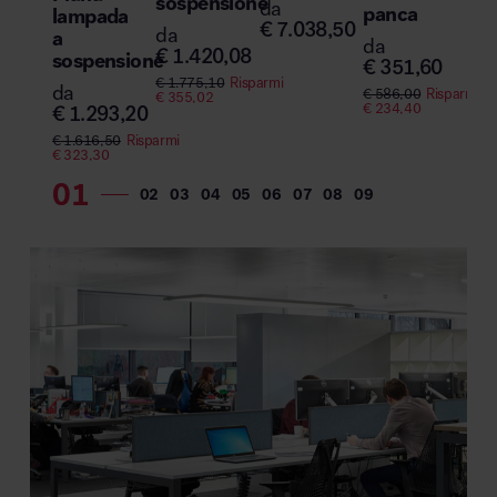
sospensione
da
panca
lampada
da
€
7.038,50
da
a
da
€
8
€
1.420,08
sospensione
€
351,60
€
1.775,10
Risparmi
da
€
586,00
Risparmi
€
355,02
€
234,40
€
1.293,20
€
1.616,50
Risparmi
€
323,30