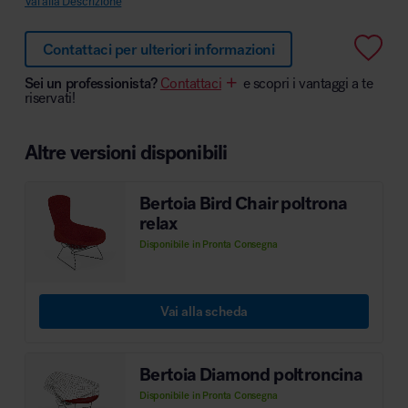
Vai alla Descrizione
Contattaci per ulteriori informazioni
Sei un professionista?
Contattaci
e scopri i vantaggi a te
Area hospitality
riservati!
Altre versioni disponibili
Bertoia Bird Chair poltrona
relax
Disponibile in Pronta Consegna
Vai alla scheda
Bertoia Diamond poltroncina
Disponibile in Pronta Consegna