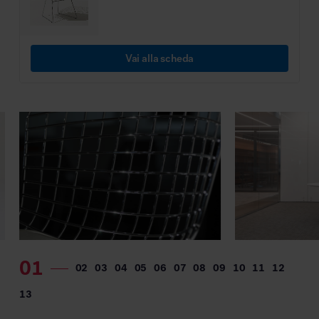
MillerKnoll
Vai alla scheda