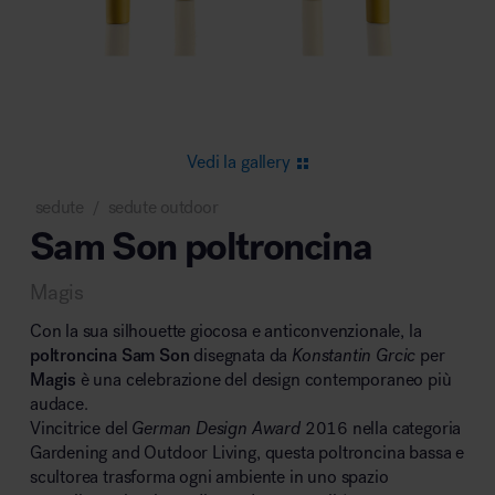
Area riunione e convegni
Vedi la gallery
sedute
sedute outdoor
/
Sam Son poltroncina
Area lounge e attesa
Magis
Con la sua silhouette giocosa e anticonvenzionale, la
poltroncina Sam Son
disegnata da
Konstantin Grcic
per
Magis
è una celebrazione del design contemporaneo più
audace.
Area outdoor
Vincitrice del
German Design Award
2016 nella categoria
Gardening and Outdoor Living, questa poltroncina bassa e
scultorea trasforma ogni ambiente in uno spazio