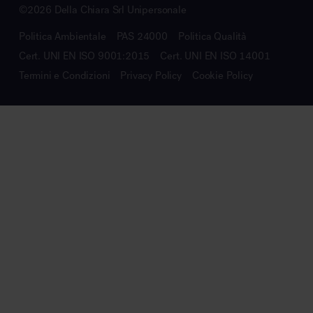
©2026 Della Chiara Srl Unipersonale
Politica Ambientale
PAS 24000
Politica Qualità
Cert. UNI EN ISO 9001:2015
Cert. UNI EN ISO 14001
Termini e Condizioni
Privacy Policy
Cookie Policy