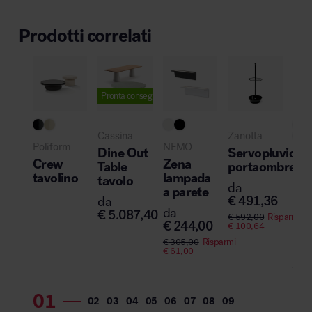
Prodotti correlati
Pronta consegna
Pro
Cassina
Zanotta
..
Poliform
NEMO
Dine Out
Servopluvio
Cai
Crew
Zena
Table
portaombrelli
Pli
tavolino
lampada
tavolo
da
Ove
a parete
€
491,36
da
pan
da
€
5.087,40
acu
€
592,00
Risparmi
€
244,00
€
100,64
da
€
305,00
Risparmi
€
4
€
61,00
€
49
€
74