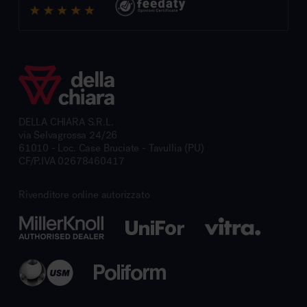
DELLA CHIARA S.R.L.
via Selvagrossa 24/26
61010 - Loc. Case Bruciate - Tavullia (PU)
CF/P.IVA 02678460417
Rivenditore online autorizzato