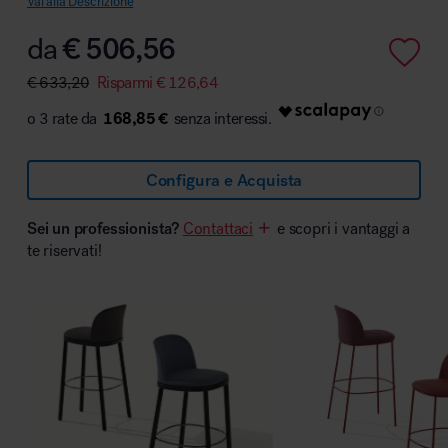
Vai alla Descrizione
da
€
506,56
€
633,20
Risparmi
€
126,64
Area hospitality
168,85 €
Configura e Acquista
Sei un professionista?
Contattaci
e scopri i vantaggi a
te riservati!