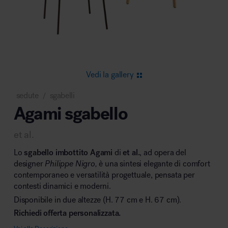
Area riunione e convegni
Vedi la gallery
sedute
sgabelli
/
Agami sgabello
Area lounge e attesa
et al.
Lo
sgabello imbottito Agami
di
et al.
, ad opera del
designer
Philippe Nigro,
è una sintesi elegante di comfort
contemporaneo e versatilità progettuale, pensata per
contesti dinamici e moderni.
Area outdoor
Disponibile in due altezze (H. 77 cm e H. 67 cm).
Richiedi offerta personalizzata.