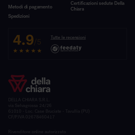
Certificazioni sedute Della
Metodi di pagamento
Chiara
Spedizioni
4.9
Tutte le recensioni
/5
DELLA CHIARA S.R.L.
via Selvagrossa 24/26
61010 - Loc. Case Bruciate - Tavullia (PU)
CF/P.IVA 02678460417
Rivenditore online autorizzato