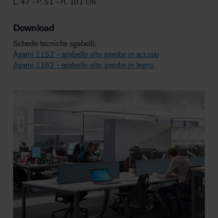
L. 47 - P. 51 - H. 101 cm
Download
Schede tecniche sgabelli:
Agami 1152 - sgabello alto gambe in acciaio
Agami 1162 - sgabello alto gambe in legno