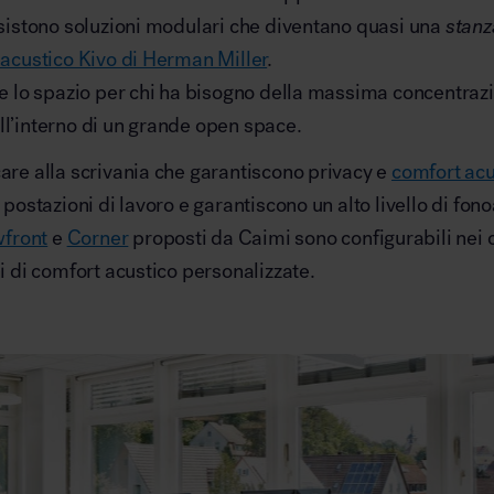
 esistono soluzioni modulari che diventano quasi una
stanz
acustico Kivo di Herman Miller
.
are lo spazio per chi ha bisogno della massima concentra
ll’interno di un grande open space.
care alla scrivania che garantiscono privacy e
comfort acu
 postazioni di lavoro e garantiscono un alto livello di fon
front
e
Corner
proposti da Caimi sono configurabili nei c
ni di comfort acustico personalizzate.