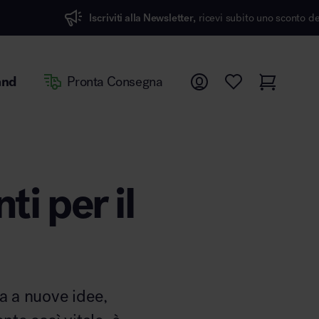
scriviti alla Newsletter,
ricevi subito uno sconto del 7%
and
Pronta Consegna
ti per il
a a nuove idee,