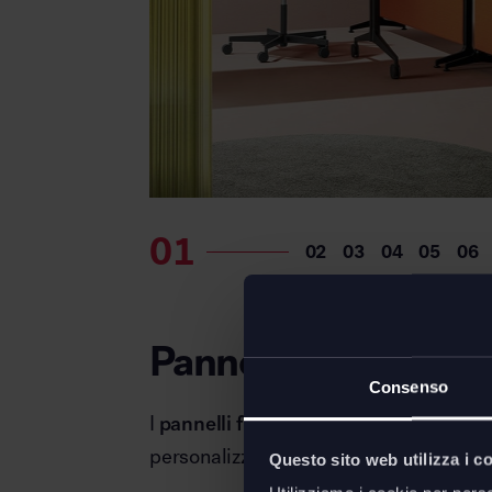
Pannelli (decorativi
Consenso
I
pannelli fonoassorbenti
da parete o d
personalizzazione di configurazione e co
Questo sito web utilizza i c