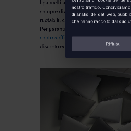
Utilizziamo i cookie per perso
I pannelli acustici Caimi, per esempio,
nostro traffico. Condividiamo 
sempre diversi: è il caso di
Flap
e
Flat
,
di analisi dei dati web, pubbl
ruotabili, che uniscono prestazioni tecn
che hanno raccolto dal suo uti
Per garantire comfort acustico senza in
controsoffitto IN
, con moduli quadrati o 
Rifiuta
discreto ed elegante.