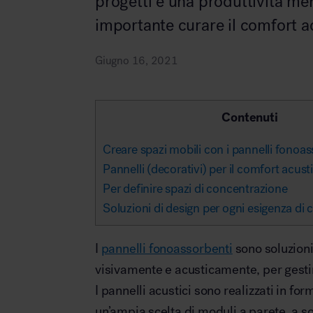
progetti e una produttività men
Illuminazione
importante curare il comfort ac
Area riunione e convegni
Giugno 16, 2021
Contenuti
Creare spazi mobili con i pannelli fonoa
Area lounge e attesa
Pannelli (decorativi) per il comfort acust
Per definire spazi di concentrazione
Soluzioni di design per ogni esigenza di
MillerKnoll
I
pannelli fonoassorbenti
sono soluzioni
visivamente e acusticamente, per gestir
Area outdoor
I pannelli acustici sono realizzati in fo
un’ampia scelta di moduli a parete, a s