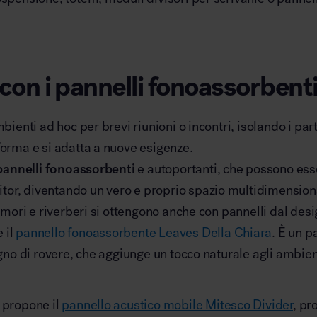
con i pannelli fonoassorbent
bienti ad hoc per brevi riunioni o incontri, isolando i par
forma e si adatta a nuove esigenze.
pannelli fonoassorbenti
e autoportanti, che possono ess
or, diventando un vero e proprio spazio multidimension
rumori e riverberi si ottengono anche con pannelli dal desi
 il
pannello fonoassorbente Leaves Della Chiara
. È un 
egno di rovere, che aggiunge un tocco naturale agli ambien
, propone il
pannello acustico mobile Mitesco Divider
, pr