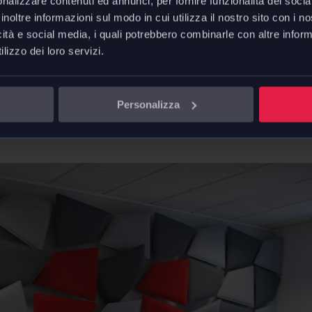
nalizzare contenuti ed annunci, per fornire funzionalità dei socia
 sono caratterizzati da una forma irregolare che può crear
inoltre informazioni sul modo in cui utilizza il nostro sito con i 
 pannelli acustici dalle forme geometriche particolari, con
icità e social media, i quali potrebbero combinarle con altre inform
iche ad un grande valore estetico.
lizzo dei loro servizi.
tervenire sullo spazio a disposizione, Caimi propone anc
rettangolari di colori diversi, e il
pannello acustico a sos
Personalizza