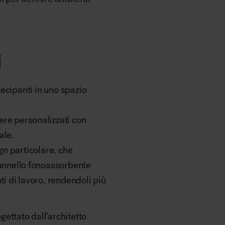
i
tecipanti in uno spazio
ere personalizzati con
ale.
gn particolare, che
pannello fonoassorbente
ti di lavoro, rendendoli più
ogettato dall’architetto