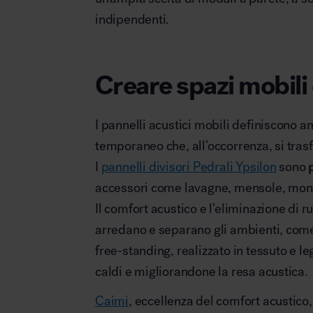
indipendenti.
Creare spazi mobili 
Area hospitality
I pannelli acustici mobili definiscono am
temporaneo che, all’occorrenza, si tras
I
pannelli divisori Pedrali Ypsilon
sono
accessori come lavagne, mensole, monit
Il comfort acustico e l’eliminazione di 
arredano e separano gli ambienti, come
free-standing, realizzato in tessuto e l
caldi e migliorandone la resa acustica.
Caimi
, eccellenza del comfort acustico