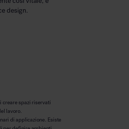
nte così vitale, è
ce design.
creare spazi riservati
el lavoro.
enari di applicazione. Esiste
i per definire ambienti