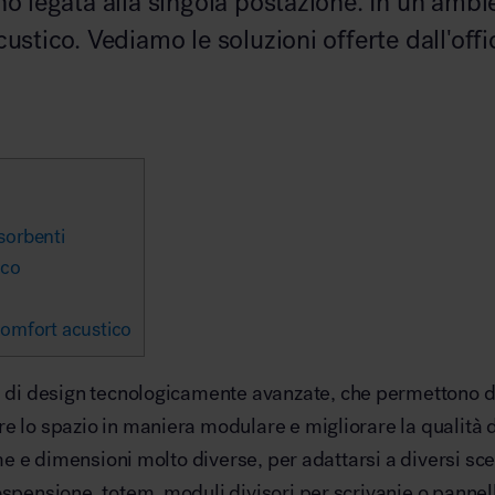
o legata alla singola postazione. In un ambie
ustico. Vediamo le soluzioni offerte dall'offi
Arredo area reception
ssorbenti
Area break
ico
 comfort acustico
 di design tecnologicamente avanzate, che permettono di 
e lo spazio in maniera modulare e migliorare la qualità d
Area kids
rme e dimensioni molto diverse, per adattarsi a diversi sc
ospensione, totem, moduli divisori per scrivanie o pannell