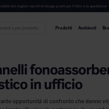
archi di design pronti per il ritiro o la spedizione
I
Prodotti
Ambienti
Br
Lorem ipsum dolor sit amet
nnelli fonoassorben
tico in ufficio
Area direzionale
tante opportunità di confronto che danno vit