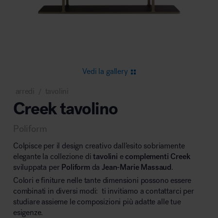
Area riunione e convegni
Vedi la gallery
arredi
tavolini
/
Creek tavolino
Area lounge e attesa
Poliform
Colpisce per il design creativo dall’esito sobriamente
elegante la collezione di
tavolini
e
complementi
Creek
sviluppata per
Poliform
da
Jean-Marie Massaud
.
Colori e finiture nelle tante dimensioni possono essere
Area outdoor
combinati in diversi modi: ti invitiamo a contattarci per
studiare assieme le composizioni più adatte alle tue
esigenze.