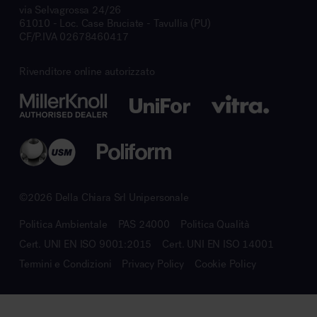
via Selvagrossa 24/26
61010 - Loc. Case Bruciate - Tavullia (PU)
CF/P.IVA 02678460417
Rivenditore online autorizzato
©2026 Della Chiara Srl Unipersonale
Politica Ambientale
PAS 24000
Politica Qualità
Cert. UNI EN ISO 9001:2015
Cert. UNI EN ISO 14001
Termini e Condizioni
Privacy Policy
Cookie Policy