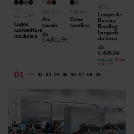
...
NEMO
Vitr
Molteni&C
Poliform
Lampe de
Ell
Molteni&C
Arc
Crew
Bureau
ET
Logos
tavolo
tavolino
Reading
tav
contenitore
lampada
da
da
modulare
da terra
€
4.811,97
€
2
da
€
405,04
€
506,30
Risparmi
€
101,26