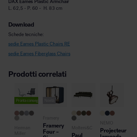
DAX Eames Plastic Armchair
L. 62,5 - P. 60 - H. 83 cm
Download
Schede tecniche:
sedie Eames Plastic Chairs RE
sedie Eames Fiberglass Chairs
Prodotti correlati
Pronta consegna
Novità
Pro
...
Framery
...
Cas
NEMO
Framery
Tra
Herman
Molteni&C
Projecteur
Four –
tav
Miller
Paul
lampada