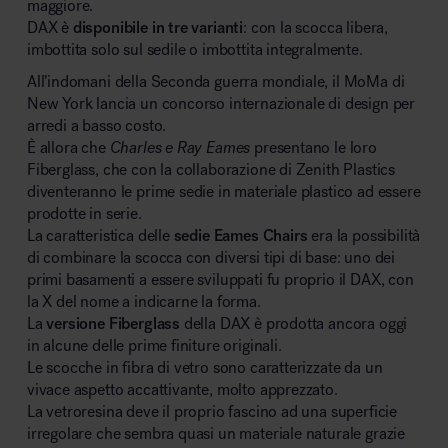
maggiore.
DAX è
disponibile in tre varianti
: con la scocca libera,
imbottita solo sul sedile o imbottita integralmente.
All’indomani della Seconda guerra mondiale, il MoMa di
New York lancia un concorso internazionale di design per
arredi a basso costo.
È allora che
Charles e Ray Eames
presentano le loro
Fiberglass, che con la collaborazione di Zenith Plastics
diventeranno le prime sedie in materiale plastico ad essere
prodotte in serie.
La caratteristica delle
sedie Eames Chairs
era la possibilità
di combinare la scocca con diversi tipi di base: uno dei
primi basamenti a essere sviluppati fu proprio il DAX, con
la X del nome a indicarne la forma.
La
versione Fiberglass
della DAX è prodotta ancora oggi
in alcune delle prime finiture originali.
Le scocche in fibra di vetro sono caratterizzate da un
vivace aspetto accattivante, molto apprezzato.
La vetroresina deve il proprio fascino ad una superficie
irregolare che sembra quasi un materiale naturale grazie