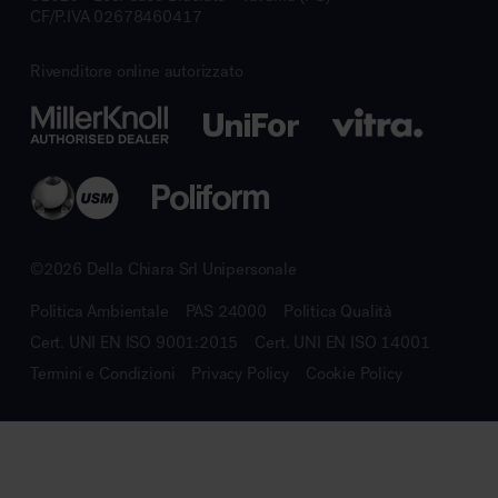
CF/P.IVA 02678460417
Rivenditore online autorizzato
©2026 Della Chiara Srl Unipersonale
Politica Ambientale
PAS 24000
Politica Qualità
Cert. UNI EN ISO 9001:2015
Cert. UNI EN ISO 14001
Termini e Condizioni
Privacy Policy
Cookie Policy