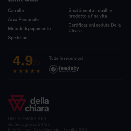
Carrello
Smaltimento imballi e
prodotto a fine vita
Area Personale
Certificazioni sedute Della
Metodi di pagamento
Chiara
Spedizioni
4.9
Tutte le recensioni
/5
DELLA CHIARA S.R.L.
via Selvagrossa 24/26
61010 - Loc. Case Bruciate - Tavullia (PU)