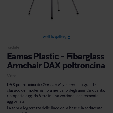
Area riunione e convegni
Vedi la gallery
sedute
Eames Plastic – Fiberglass
Area lounge e attesa
Armchair DAX poltroncina
Vitra
DAX
poltroncina
di
Charles e Ray Eames:
un grande
classico del modernismo americano degli anni Cinquanta,
riproposta oggi da
Vitra
in una versione tecnicamente
Area outdoor
aggiornata.
La sobria leggerezza delle linee della base e la seducente