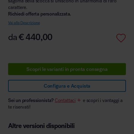
sagoma della scocca si uniscono in un’armonia di raro
carattere.
Richiedi offerta personalizzata.
Vai alla Descrizione
Area hospitality
da
€
440,00
Scopri le varianti in pronta consegna
Configura e Acquista
Sei un professionista?
Contattaci
e scopri i vantaggi a
te riservati!
Altre versioni disponibili