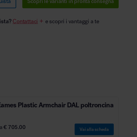
uista
Scopri le varianti in pronta consegna
ista?
Contattaci
e scopri i vantaggi a te
Eames Plastic Armchair DAL poltroncina
da
€ 705.00
Vai alla scheda