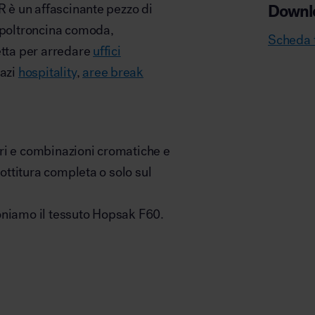
R è un affascinante pezzo di
Downl
a poltroncina comoda,
Scheda 
etta per arredare
uffici
pazi
hospitality
,
aree break
ri e combinazioni cromatiche e
bottitura completa o solo sul
oniamo il tessuto Hopsak F60.