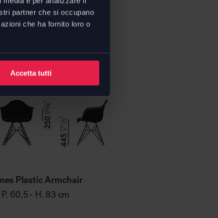
l media e per analizzare il
nostri partner che si occupano
azioni che ha fornito loro o
ioni
Accetta tutti
es Plastic Armchair
- P. 60,5 - H. 83 cm