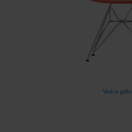
Illuminazione
Area riunione e convegni
Area lounge e attesa
Vedi la galle
MillerKnoll
Area outdoor