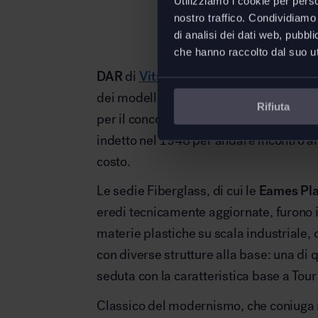
Utilizziamo i cookie per perso
nostro traffico. Condividiamo 
di analisi dei dati web, pubbl
che hanno raccolto dal suo uti
DAR
di
Vitra
Eames Plastic Armchair
è
dei modelli di sedie Fiberglass disegn
Rifiuta
per il concorso internazionale “Low-Co
indetto nel 1948 per andare incontro al
costo.
Le sedie Fiberglass, di cui le
Eames Pla
eredi tecnicamente aggiornate, furono i 
materie plastiche su scala industriale, d
con diverse strutture alla base: una di 
seduta con la caratteristica base a Tour 
Classico del modernismo, che coniuga r