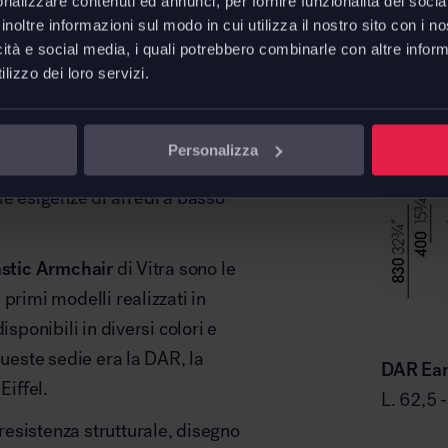
nalizzare contenuti ed annunci, per fornire funzionalità dei socia
inoltre informazioni sul modo in cui utilizza il nostro sito con i 
icità e social media, i quali potrebbero combinarle con altre inform
lizzo dei loro servizi.
Dimens
 la versione aggiornata di uno
ate da
Charles e Ray Eames
Personalizza
st Furniture Design” del MoMa,
le esigenze di arredi a basso
stic Armchair
di Vitra sono le
primi modelli realizzati in
isponibili in diversi colori e
queste sedie era la DAR, la
DAR Eam
Eiffel.
L. 62,5 
esistenza strutturale, disegno