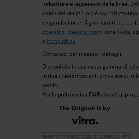
industriale e leggerezza delle linee, DA
storia del design, ma è soprattutto un
elegantissima e di gran carattere, perf
operativi
,
meeting room
, zone living, s
e
home office
.
Contattaci per maggiori dettagli.
Disponibile in una vasta gamma di colo
in due ulteriori varianti provviste di im
sedile.
Per la
poltroncina DAR rivestita
, prop