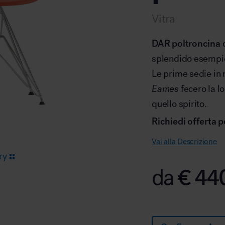
Vitra
Arredo area reception
DAR poltroncina
splendido esempi
Le prime sedie in 
Eames
fecero la l
quello spirito.
Area break
Richiedi offerta p
Vai alla Descrizione
ry
€
44
da
Area kids