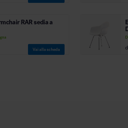
rmchair RAR sedia a
E
egna
D
Vai alla scheda