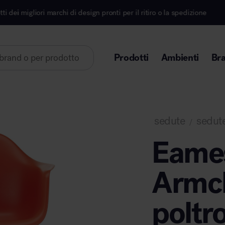
i marchi di design pronti per il ritiro o la spedizione
Prodotti
Ambienti
Br
Lorem ipsum dolor sit amet
sedute
sedute
/
Eames
Armc
Area direzionale
poltr