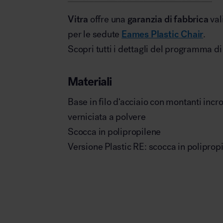
Vitra
offre una
garanzia di fabbrica
val
per le sedute
Eames Plastic Chair
.
Scopri tutti i dettagli del programma d
Materiali
Base in filo d‘acciaio con montanti incro
verniciata a polvere
Scocca in polipropilene
Versione Plastic RE: scocca in polipropil