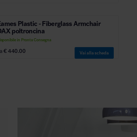
ames Plastic - Fiberglass Armchair
DAX poltroncina
isponibile in Pronta Consegna
da
€ 440.00
Vai alla scheda