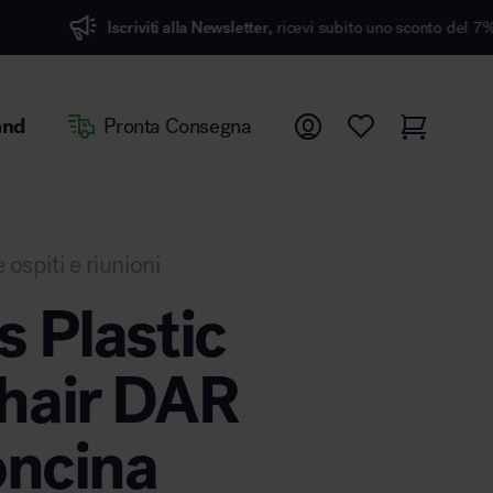
Iscriviti alla Newsletter,
ricevi subito uno sconto del 7%
and
Pronta Consegna
 ospiti e riunioni
 Plastic
hair DAR
oncina