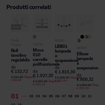
Prodotti correlati
Novità
Della
NEMO
...
..
UniFor
Chiara
LBB01
NEMO
Mol
Move
Roll
lampada
Ellisse
MH
010
tavolino
a
lampada
Mi
carrello
regolabile
sospensione
a
sed
polifunzionale
da
da
sospensione
leg
da
€
132,72
€
1.815,36
da
da
€
1.927,20
€
221,20
Risparmi
€
2.269,20
Risparmi
€
800,32
€
1
€
88,48
€
453,84
€
2.267,30
Risparmi
€
340,10
€
1.000,40
Risparmi
€
200,08