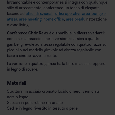
Intramontabile e contemporanea si integra con qualunque
stile di arredamento, conferendo un tocco di elegante
fascino ad
uffici direzionali
,
uffici operativi
,
aree lounge e
attesa
,
aree meeting
,
home office
,
aree break
, ristorazione
e zone living.
Conference Chair Relax è disponibile in diverse varianti
:
con o senza braccioli, nella versione classica a quattro
gambe, girevole ad altezza regolabile con quattro razze su
piedini o nel modello girevole ad altezza regolabile con
base a cinque razze su ruote.
La versione a quattro gambe ha la base in acciaio oppure
in legno di rovere.
Materiali
Struttura: in acciaio cromato lucido o nero, verniciata
nera o legno
Scocca in poliuretano rinforzato
Sedile in legno rivestito in tessuto o pelle