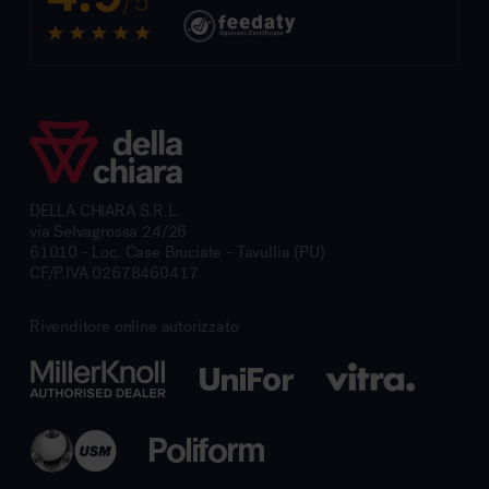
/5
DELLA CHIARA S.R.L.
via Selvagrossa 24/26
61010 - Loc. Case Bruciate - Tavullia (PU)
CF/P.IVA 02678460417
Rivenditore online autorizzato