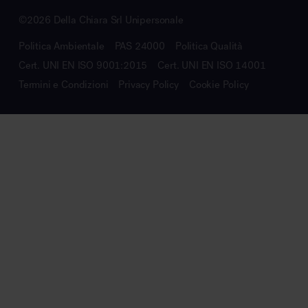
©2026 Della Chiara Srl Unipersonale
Politica Ambientale
PAS 24000
Politica Qualità
Cert. UNI EN ISO 9001:2015
Cert. UNI EN ISO 14001
Termini e Condizioni
Privacy Policy
Cookie Policy