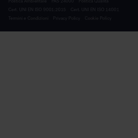
Politica Ambientale
PAS 24000
Politica Qualità
Cert. UNI EN ISO 9001:2015
Cert. UNI EN ISO 14001
Termini e Condizioni
Privacy Policy
Cookie Policy