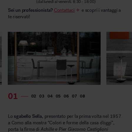
(dal lunedì al venerdì, 8:30 - 18:00)
MillerKnoll
Sei un professionista?
Contattaci
e scopri i vantaggi a
te riservati!
Lo
sgabello Sella,
presentato per la prima volta nel 1957
a Como alla mostra “Colori e forme della casa d’oggi”,
porta la firma di
Achille e Pier Giacomo Castiglioni