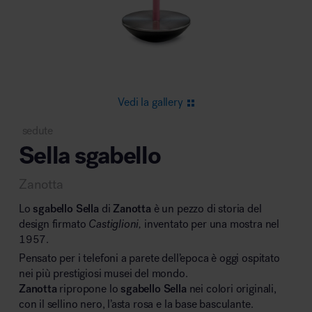
Area riunione e convegni
Vedi la gallery
sedute
Sella sgabello
Area lounge e attesa
Zanotta
Lo
sgabello
Sella
di
Zanotta
è un pezzo di storia del
design firmato
Castiglioni,
inventato per una mostra nel
1957.
Pensato per i telefoni a parete dell’epoca è oggi ospitato
Area outdoor
nei più prestigiosi musei del mondo.
Zanotta
ripropone lo
sgabello Sella
nei colori originali,
con il sellino nero, l’asta rosa e la base basculante.