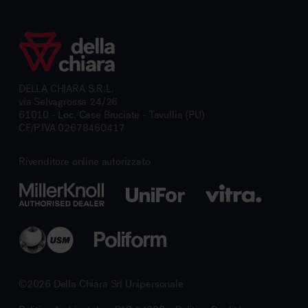
DELLA CHIARA S.R.L.
via Selvagrossa 24/26
61010 - Loc. Case Bruciate - Tavullia (PU)
CF/P.IVA 02678460417
Rivenditore online autorizzato
©2026 Della Chiara Srl Unipersonale