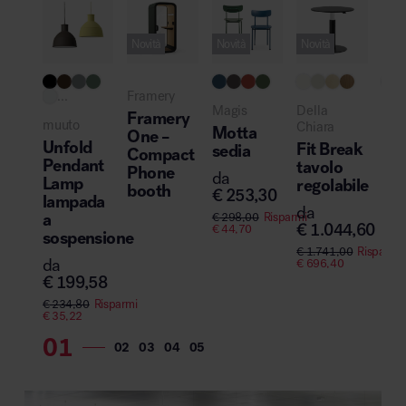
Novità
Novità
Novità
Pro
...
Framery
Magis
Della
Hay
Framery
muuto
Chiara
Motta
DL
One –
Unfold
Fit Break
sedia
tav
Compact
Pendant
tavolo
por
Phone
da
Lamp
regolabile
booth
€
253,30
da
lampada
da
€
2
a
€
298,00
Risparmi
€
1.044,60
€
44,70
sospensione
€
1.741,00
Risparmi
da
€
696,40
€
199,58
€
234,80
Risparmi
€
35,22