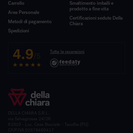
Carrello
Smaltimento imballi e
prodotto a fine vita
Area Personale
Certificazioni sedute Della
Metodi di pagamento
Chiara
Spedizioni
4.9
Tutte le recensioni
/5
DELLA CHIARA S.R.L.
via Selvagrossa 24/26
61010 - Loc. Case Bruciate - Tavullia (PU)
CF/P.IVA 02678460417