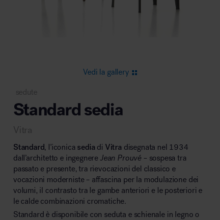
Area riunione e convegni
Vedi la gallery
sedute
Standard sedia
Area lounge e attesa
Vitra
Standard
, l’iconica
sedia
di
Vitra
disegnata nel 1934
dall’architetto e ingegnere
Jean Prouvé
– sospesa tra
passato e presente, tra rievocazioni del classico e
vocazioni moderniste – affascina per la modulazione dei
Area outdoor
volumi, il contrasto tra le gambe anteriori e le posteriori e
le calde combinazioni cromatiche.
Standard è disponibile con seduta e schienale in legno o