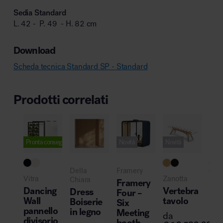
Sedia Standard
L. 42 - P. 49 - H. 82 cm
Download
Scheda tecnica Standard SP - Standard
Prodotti correlati
Pronta consegna
Novità
Novità
Della
Framery
..
Vitra
Zanotta
Chiara
Framery
Cas
Dancing
Vertebra
Dress
Four –
Le
Wall
tavolo
Boiserie
Six
sed
pannello
in legno
Meeting
da
leg
divisorio
booth