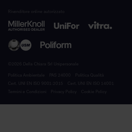
Rivenditore online autorizzato
©2026 Della Chiara Srl Unipersonale
Politica Ambientale
PAS 24000
Politica Qualità
Cert. UNI EN ISO 9001:2015
Cert. UNI EN ISO 14001
Termini e Condizioni
Privacy Policy
Cookie Policy