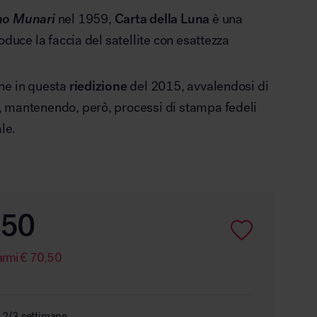
no Munari
nel 1959,
Carta della Luna
è una
oduce la faccia del satellite con esattezza
ne in questa
riedizione
del 2015, avvalendosi di
 mantenendo, però, processi di stampa fedeli
ale.
,50
armi
€
70,50
 2/3 settimane