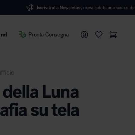
scriviti alla Newsletter,
ricevi subito uno sconto del 7%
and
Pronta Consegna
fficio
 della Luna
afia su tela