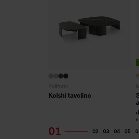
Poliform
M
Koishi tavolino
a
€