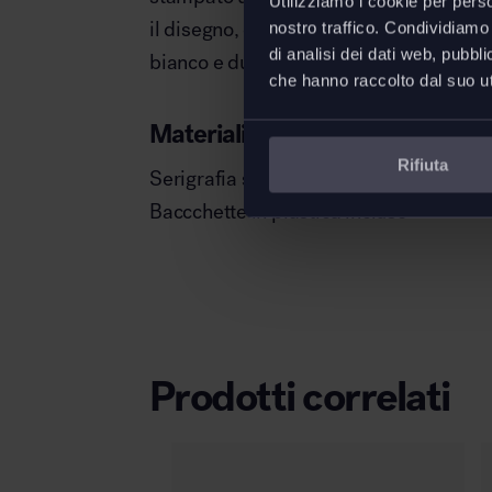
Utilizziamo i cookie per perso
il disegno, dando vita a un’elegante co
nostro traffico. Condividiamo 
di analisi dei dati web, pubbl
bianco e due toni di rosa insaturi.
che hanno raccolto dal suo uti
Materiali
Rifiuta
Serigrafia su tela da legatoria
Baccchette in plastica incluse
Prodotti correlati