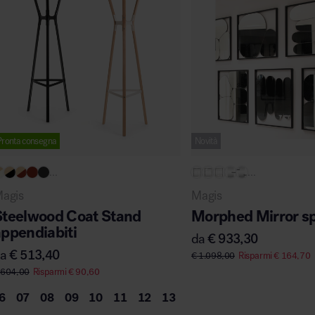
Pronta consegna
Novità
...
...
agis
Magis
Steelwood Coat Stand
Morphed Mirror s
ppendiabiti
da
€
933,30
da
€
513,40
€
1.098,00
Risparmi
€
164,70
604,00
Risparmi
€
90,60