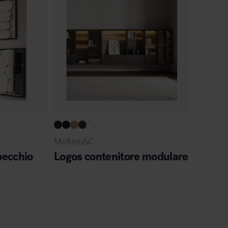
Novità
Pronta co
...
Molteni&C
Hay
pecchio
Logos contenitore modulare
Colour
da
€
20