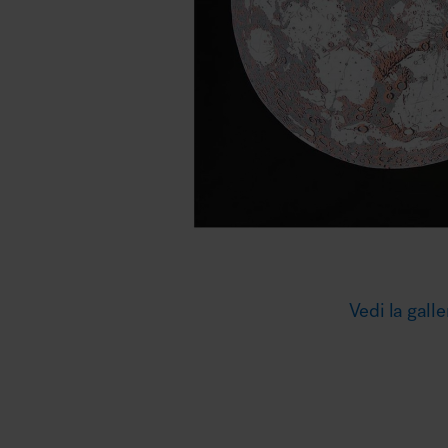
Illuminazione
Area riunione e convegni
Area lounge e attesa
Vedi la galle
MillerKnoll
Area outdoor