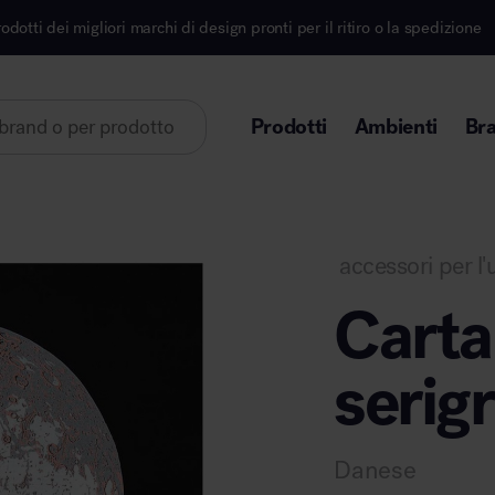
archi di design pronti per il ritiro o la spedizione
I
Prodotti
Ambienti
Br
Lorem ipsum dolor sit amet
accessori per l'u
Carta
serigr
Area direzionale
Danese