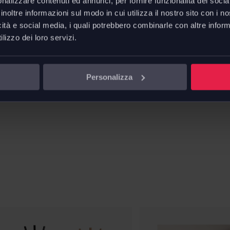
nalizzare contenuti ed annunci, per fornire funzionalità dei socia
mbinazione di grigio argentato,
inoltre informazioni sul modo in cui utilizza il nostro sito con i 
L. 100 
icità e social media, i quali potrebbero combinarle con altre inform
lizzo dei loro servizi.
Downl
Scheda 
Personalizza