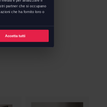
l media e per analizzare il
nostri partner che si occupano
- P. 100 cm
azioni che ha fornito loro o
oad
tecnica
Accetta tutti