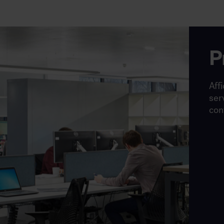
P
Affi
ser
con