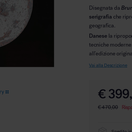
Disegnata da
Bru
serigrafia
che ripr
Arredo area reception
geografica.
Danese
la ripropo
tecniche moderne,
all’edizione origin
Vai alla Descrizione
Area break
€
399
ry
€
470,00
Risp
Area kids
Spedito in