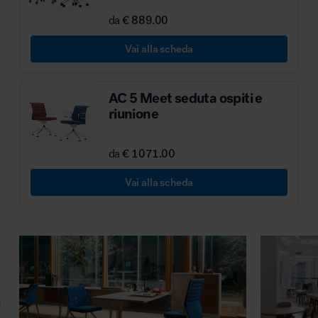
MillerKnoll
da
€ 889.00
Vai alla scheda
AC 5 Meet seduta ospiti e
riunione
da
€ 1071.00
Vai alla scheda