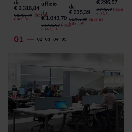
€
296,57
da
ufficio
da
€
2.316,84
€
348,90
Risparmi
€
635,39
da
€
52,33
€
2.725,70
Risparmi
€
1.043,70
€
408,86
€
1.058,99
Risparmi
€
423,60
€
1.491,00
Risparmi
€
447,30