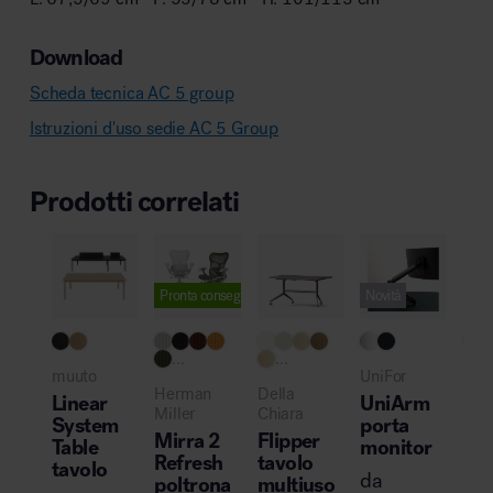
Download
Scheda tecnica AC 5 group
Istruzioni d'uso sedie AC 5 Group
Prodotti correlati
Pronta consegna
Novità
...
...
muuto
UniFor
Mol
Herman
Della
Linear
UniArm
Ar
Miller
Chiara
System
porta
tav
Mirra 2
Flipper
Table
monitor
da
Refresh
tavolo
tavolo
€
4
da
poltrona
multiuso