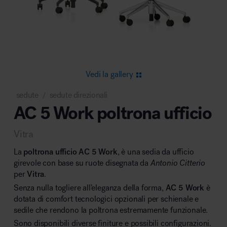
Area riunione e convegni
Vedi la gallery
sedute
sedute direzionali
/
AC 5 Work poltrona ufficio
Area lounge e attesa
Vitra
La
poltrona ufficio AC 5 Work
, è una sedia da ufficio
girevole con base su ruote disegnata da
Antonio Citterio
per
Vitra
.
Senza nulla togliere all’eleganza della forma,
AC 5 Work
è
Area outdoor
dotata di comfort tecnologici opzionali per schienale e
sedile che rendono la poltrona estremamente funzionale.
Sono disponibili diverse finiture e possibili configurazioni.