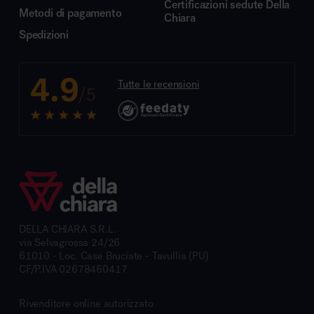
Certificazioni sedute Della
Metodi di pagamento
Chiara
Spedizioni
4.9
Tutte le recensioni
/5
DELLA CHIARA S.R.L.
via Selvagrossa 24/26
61010 - Loc. Case Bruciate - Tavullia (PU)
CF/P.IVA 02678460417
Rivenditore online autorizzato