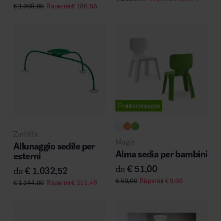
€
1.098,00
Risparmi
€
186,66
Pronta consegna
Zanotta
Magis
Allunaggio sedile per
Alma sedia per bambini
esterni
da
€
51,00
da
€
1.032,52
€
60,00
Risparmi
€
9,00
€
1.244,00
Risparmi
€
211,48