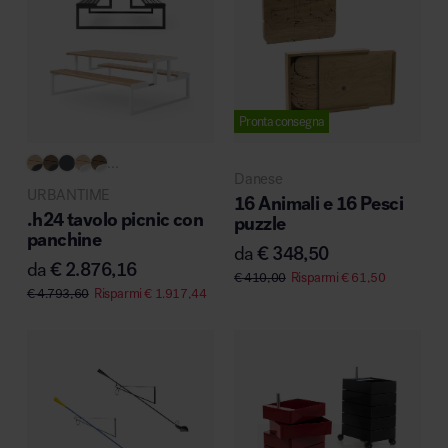
Pronta consegna
...
Danese
URBANTIME
16 Animali e 16 Pesci
.h24 tavolo picnic con
puzzle
panchine
da
€
348,50
da
€
2.876,16
€
410,00
Risparmi
€
61,50
€
4.793,60
Risparmi
€
1.917,44