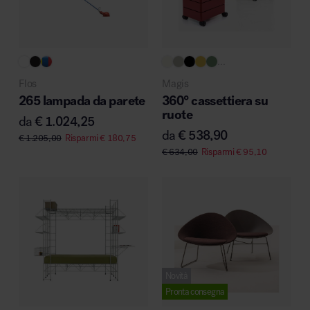
...
Flos
Magis
265 lampada da parete
360° cassettiera su
ruote
da
€
1.024,25
da
€
538,90
€
1.205,00
Risparmi
€
180,75
€
634,00
Risparmi
€
95,10
Novità
Pronta consegna