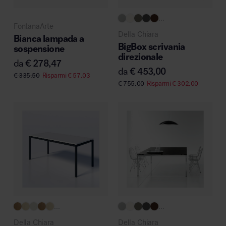
...
FontanaArte
Della Chiara
Bianca lampada a
BigBox scrivania
sospensione
direzionale
da
€
278,47
da
€
453,00
€
335,50
Risparmi
€
57,03
€
755,00
Risparmi
€
302,00
...
...
Della Chiara
Della Chiara