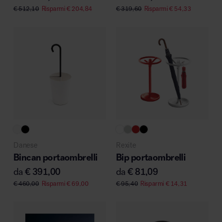
€
512,10
Risparmi
€
204,84
€
319,60
Risparmi
€
54,33
Danese
Rexite
Bincan portaombrelli
Bip portaombrelli
da
€
391,00
da
€
81,09
€
460,00
Risparmi
€
69,00
€
95,40
Risparmi
€
14,31