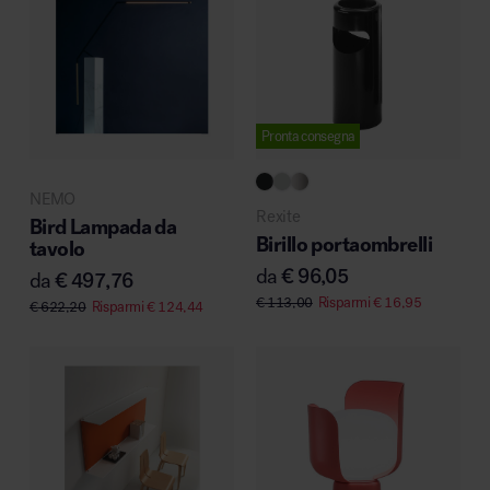
Pronta consegna
NEMO
Rexite
Bird Lampada da
Birillo portaombrelli
tavolo
da
€
96,05
da
€
497,76
€
113,00
Risparmi
€
16,95
€
622,20
Risparmi
€
124,44