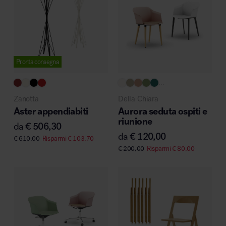
Pronta consegna
...
Zanotta
Della Chiara
Aster appendiabiti
Aurora seduta ospiti e
riunione
da
€
506,30
da
€
120,00
€
610,00
Risparmi
€
103,70
€
200,00
Risparmi
€
80,00