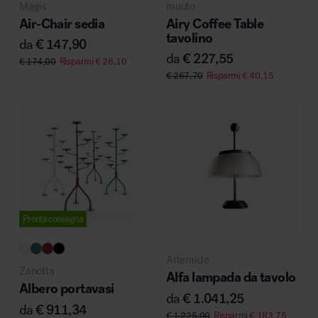
Magis
muuto
Air-Chair sedia
Airy Coffee Table
tavolino
da
€
147,90
da
€
227,55
€
174,00
Risparmi
€
26,10
€
267,70
Risparmi
€
40,15
Pronta consegna
Artemide
Zanotta
Alfa lampada da tavolo
Albero portavasi
da
€
1.041,25
da
€
911,34
€
1.225,00
Risparmi
€
183,75