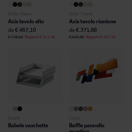
...
...
Della Chiara
Della Chiara
Axis tavolo alto
Axis tavolo riunione
da
€
467,10
da
€
371,88
€
778,50
Risparmi
€
311,40
€
619,80
Risparmi
€
247,92
...
Rexite
Caimi
Babele vaschette
Baffle pannello
acustico