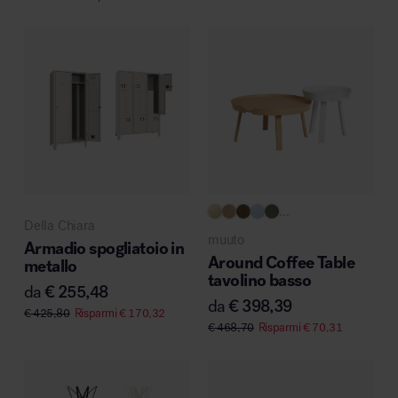
...
Della Chiara
muuto
Armadio spogliatoio in
Around Coffee Table
metallo
tavolino basso
da
€
255,48
da
€
398,39
€
425,80
Risparmi
€
170,32
€
468,70
Risparmi
€
70,31