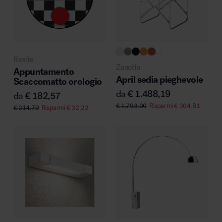
...
Rexite
Zanotta
Appuntamento
April sedia pieghevole
Scaccomatto orologio
da
€
1.488,19
da
€
182,57
€
1.793,00
Risparmi
€
304,81
€
214,79
Risparmi
€
32,22