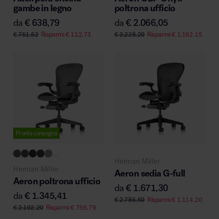
gambe in legno
poltrona ufficio
da
€
638,79
da
€
2.066,05
€
751,52
Risparmi
€
112,73
€
3.228,20
Risparmi
€
1.162,15
Pronta consegna
...
Herman Miller
Herman Miller
Aeron sedia G-full
Aeron poltrona ufficio
da
€
1.671,30
da
€
1.345,41
€
2.785,50
Risparmi
€
1.114,20
€
2.102,20
Risparmi
€
756,79