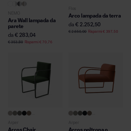
Flos
NEMO
Arco lampada da terra
Ara Wall lampada da
da
€
2.252,50
parete
€
2.650,00
Risparmi
€
397,50
da
€
283,04
€
353,80
Risparmi
€
70,76
...
...
Arper
Arper
Arcos Chair
Arcos poltrona o