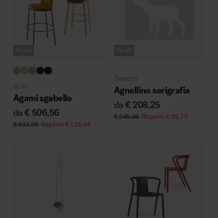
Novità
Novità
...
Danese
et al.
Agnellino serigrafia
Agami sgabello
da
€
208,25
da
€
506,56
€
245,00
Risparmi
€
36,75
€
633,20
Risparmi
€
126,64