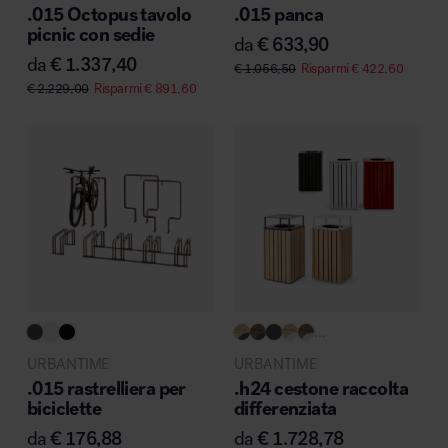
.015 Octopus tavolo
.015 panca
picnic con sedie
da
€
633,90
da
€
1.337,40
€
1.056,50
Risparmi
€
422,60
€
2.229,00
Risparmi
€
891,60
Area hospitality
...
URBANTIME
URBANTIME
.015 rastrelliera per
.h24 cestone raccolta
biciclette
differenziata
da
€
176,88
da
€
1.728,78