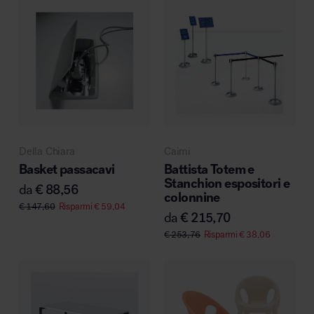
Della Chiara
Caimi
Basket passacavi
Battista Totem e
Stanchion espositori e
da
€
88,56
colonnine
€
147,60
Risparmi
€
59,04
da
€
215,70
€
253,76
Risparmi
€
38,06