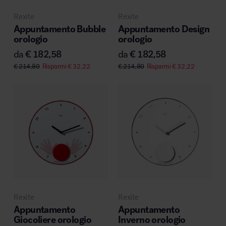
Rexite
Rexite
Appuntamento Bubble
Appuntamento Design
orologio
orologio
da
€
182,58
da
€
182,58
€
214,80
Risparmi
€
32,22
€
214,80
Risparmi
€
32,22
Rexite
Rexite
Appuntamento
Appuntamento
Giocoliere orologio
Inverno orologio