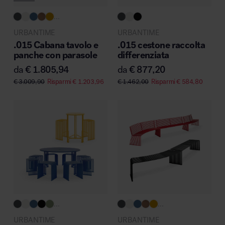
...
Area riunione e convegni
URBANTIME
URBANTIME
.015 Cabana tavolo e
.015 cestone raccolta
panche con parasole
differenziata
da
€
1.805,94
da
€
877,20
€
3.009,90
Risparmi
€
1.203,96
€
1.462,00
Risparmi
€
584,80
Area lounge e attesa
Area outdoor
...
...
URBANTIME
URBANTIME