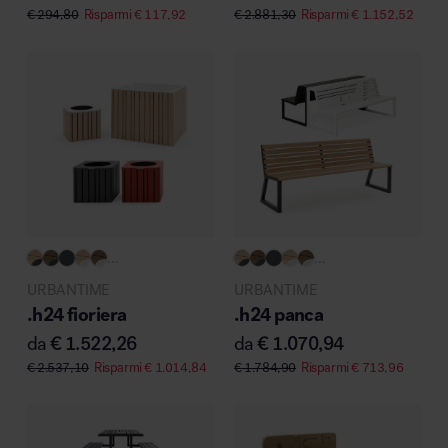
€
294,80
Risparmi
€
117,92
€
2.881,30
Risparmi
€
1.152,52
MillerKnoll
...
...
URBANTIME
URBANTIME
.h24 fioriera
.h24 panca
da
€
1.522,26
da
€
1.070,94
€
2.537,10
Risparmi
€
1.014,84
€
1.784,90
Risparmi
€
713,96