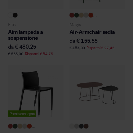
...
Flos
Magis
Aim lampada a
Air-Armchair sedia
sospensione
da
€
155,55
da
€
480,25
€
183,00
Risparmi
€
27,45
€
565,00
Risparmi
€
84,75
Pronta consegna
...