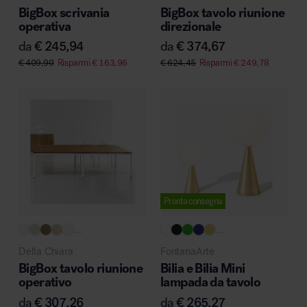
BigBox scrivania
BigBox tavolo riunione
operativa
direzionale
da
€
245,94
da
€
374,67
€
409,90
Risparmi
€
163,96
€
624,45
Risparmi
€
249,78
Pronta consegna
...
...
Della Chiara
FontanaArte
BigBox tavolo riunione
Bilia e Bilia Mini
operativo
lampada da tavolo
da
€
307,26
da
€
265,27