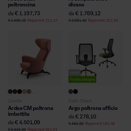
poltroncina
divano
da
€
1.197,73
da
€
1.769,12
€
1.409,10
Risparmi
€
211,37
€
2.081,32
Risparmi
€
312,20
Novità
Pronta consegna
...
Zanotta
Della Chiara
Ardea CM poltrona
Argo poltrona ufficio
imbottita
da
€
278,10
da
€
4.501,09
€
463,50
Risparmi
€
185,40
€
5.423,00
Risparmi
€
921,91