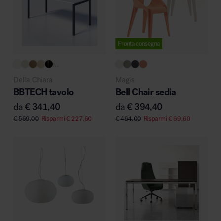
Pronta consegna
...
Della Chiara
Magis
BBTECH tavolo
Bell Chair sedia
da
€
341,40
da
€
394,40
€
569,00
Risparmi
€
227,60
€
464,00
Risparmi
€
69,60