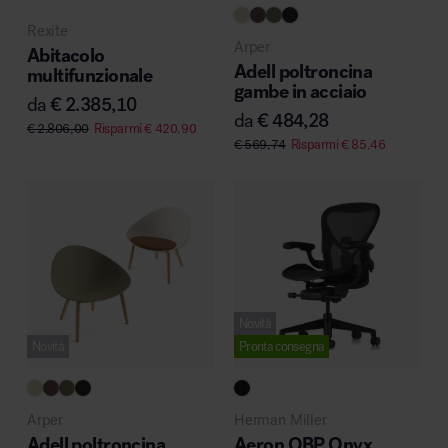
Rexite
Arper
Abitacolo
Adell poltroncina
multifunzionale
gambe in acciaio
da
€
2.385,10
da
€
484,28
€
2.806,00
Risparmi
€
420,90
€
569,74
Risparmi
€
85,46
Novità
Novità
Pronta consegna
Arper
Herman Miller
Adell poltroncina
Aeron OBP Onyx