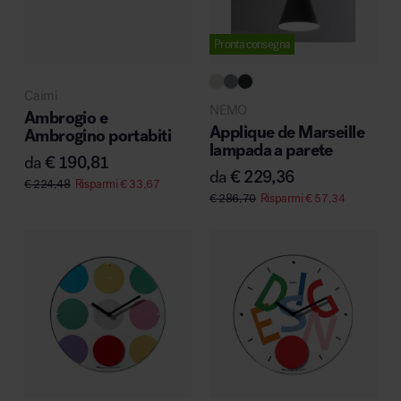
Pronta consegna
Caimi
NEMO
Ambrogio e
Applique de Marseille
Ambrogino portabiti
lampada a parete
da
€
190,81
da
€
229,36
€
224,48
Risparmi
€
33,67
€
286,70
Risparmi
€
57,34