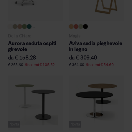
...
Della Chiara
Magis
Aurora seduta ospiti
Aviva sedia pieghevole
girevole
in legno
da
€
158,28
da
€
309,40
€
263,80
Risparmi
€
105,52
€
364,00
Risparmi
€
54,60
Novità
Novità