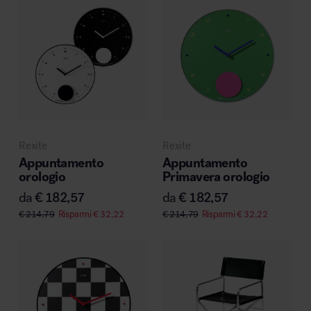
Rexite
Rexite
Appuntamento
Appuntamento
orologio
Primavera orologio
da
€
182,57
da
€
182,57
€
214,79
Risparmi
€
32,22
€
214,79
Risparmi
€
32,22