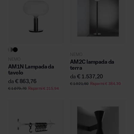
NEMO
NEMO
AM2C lampada da
AM1N Lampada da
terra
tavolo
da
€
1.537,20
da
€
863,76
€
1.921,50
Risparmi
€
384,30
€
1.079,70
Risparmi
€
215,94