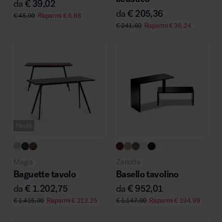
da
€
39,02
da
€
205,36
€
45,90
Risparmi
€
6,88
€
241,60
Risparmi
€
36,24
Novità
...
Magis
Zanotta
Baguette tavolo
Basello tavolino
da
€
1.202,75
da
€
952,01
€
1.415,00
Risparmi
€
212,25
€
1.147,00
Risparmi
€
194,99